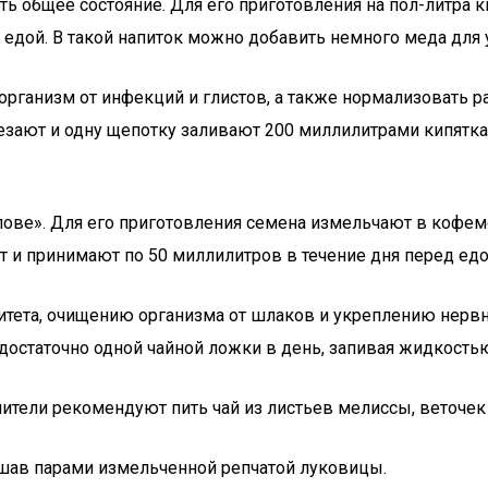
ь общее состояние. Для его приготовления на пол-литра
 едой. В такой напиток можно добавить немного меда для 
 организм от инфекций и глистов, а также нормализовать р
езают и одну щепотку заливают 200 миллилитрами кипятка
лове». Для его приготовления семена измельчают в кофем
т и принимают по 50 миллилитров в течение дня перед едо
ета, очищению организма от шлаков и укреплению нервно
достаточно одной чайной ложки в день, запивая жидкость
ители рекомендуют пить чай из листьев мелиссы, веточек
шав парами измельченной репчатой луковицы.