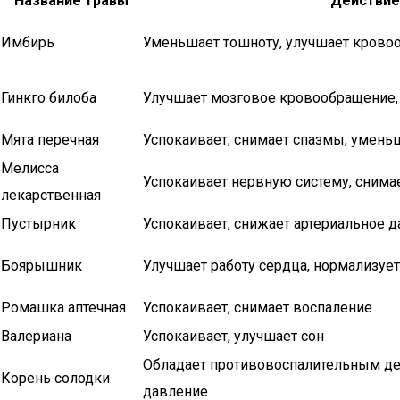
Название травы
Действие
Имбирь
Уменьшает тошноту, улучшает крово
Гинкго билоба
Улучшает мозговое кровообращение,
Мята перечная
Успокаивает, снимает спазмы, умень
Мелисса
Успокаивает нервную систему, снима
лекарственная
Пустырник
Успокаивает, снижает артериальное 
Боярышник
Улучшает работу сердца, нормализуе
Ромашка аптечная
Успокаивает, снимает воспаление
Валериана
Успокаивает, улучшает сон
Обладает противовоспалительным д
Корень солодки
давление