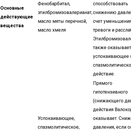
Фенобарбитал,
способствовать
Основные
этилбромизовалерианат,
снижению давле
действующие
масло мяты перечной,
счет уменьшени
вещества
масло хмеля
тревоги и рассла
Этилбромизовал
также оказывае
успокаивающее 
спазмолитическ
действие.
Прямого
гипотензивного
(снижающего да
действия Валоко
Успокаивающее,
оказывает. Сни
спазмолитическое,
давления, если о