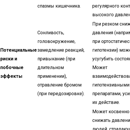
спазмы кишечника.
регулярного кон
высокого давлен
При резком сни
Сонливость,
давления (напри
головокружение,
при ортостатиче
Потенциальные
замедление реакций,
гипотензии) мож
риски и
привыкание (при
усугубить состоя
побочные
длительном
Может
эффекты
применении),
взаимодействова
отравление бромом
гипотензивными
(при передозировке).
препаратами, ус
их действие.
Может косвенно
снижать давлени
людей, страдающ