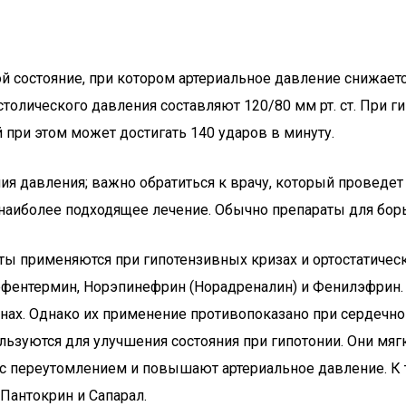
бой состояние, при котором артериальное давление снижае
толического давления составляют 120/80 мм рт. ст. При г
 при этом может достигать 140 ударов в минуту.
ия давления; важно обратиться к врачу, который проведе
наиболее подходящее лечение. Обычно препараты для борь
раты применяются при гипотензивных кризах и ортостатич
ефентермин, Норэпинефрин (Норадреналин) и Фенилэфрин.
нах. Однако их применение противопоказано при сердечно
пользуются для улучшения состояния при гипотонии. Они м
 переутомлением и повышают артериальное давление. К т
 Пантокрин и Сапарал.