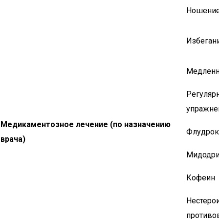
Ношение
Избегани
Медленн
Регуляр
упражне
Медикаментозное лечение (по назначению
Флудрок
врача)
Мидодр
Кофеин
Нестеро
противо