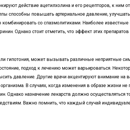
локируют действие ацетилхолина и его рецепторов, к ним о
уппы способны повышать артериальное давление, улучшать
но комбинировать со спазмолитиками. Наиболее известные
ринин. Однако стоит отметить, что эффект этих препарато
 или гипотония, может вызывать различные неприятные сим
 состояние, подход к лечению может варьироваться. Неко
ысить давление. Другие врачи акцентируют внимание на в
рганизма. В случаях, когда изменения в образе жизни не 
ин. Однако назначение лекарств должно осуществляться 
дствиям. Важно помнить, что каждый случай индивидуале