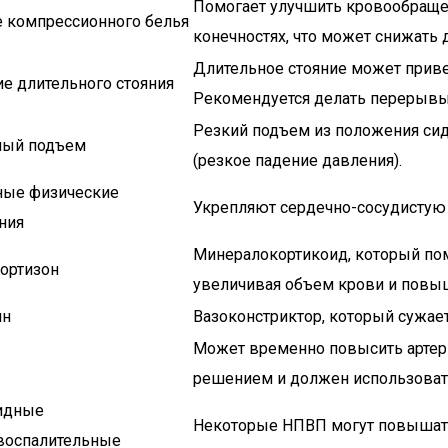
Помогает улучшить кровообращен
 компрессионного белья
конечностях, что может снижать 
Длительное стояние может приве
е длительного стояния
Рекомендуется делать перерывы 
Резкий подъем из положения сид
ый подъем
(резкое падение давления).
ные физические
Укрепляют сердечно-сосудистую
ния
Минералокортикоид, который пом
ортизон
увеличивая объем крови и повы
ин
Вазоконстриктор, который сужае
Может временно повысить артери
решением и должен использоват
идные
Некоторые НПВП могут повышать
воспалительные