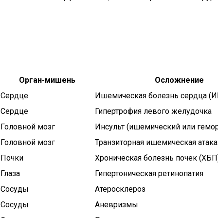
Орган-мишень
Осложнение
Сердце
Ишемическая болезнь сердца (И
Сердце
Гипертрофия левого желудочка
Головной мозг
Инсульт (ишемический или гемо
Головной мозг
Транзиторная ишемическая атака
Почки
Хроническая болезнь почек (ХБП
Глаза
Гипертоническая ретинопатия
Сосуды
Атеросклероз
Сосуды
Аневризмы