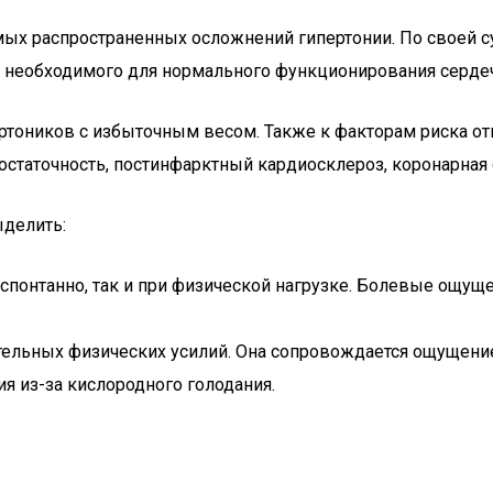
мых распространенных осложнений гипертонии. По своей с
а, необходимого для нормального функционирования серд
ртоников с избыточным весом. Также к факторам риска отн
достаточность, постинфарктный кардиосклероз, коронарная
ыделить:
 спонтанно, так и при физической нагрузке. Болевые ощущ
ительных физических усилий. Она сопровождается ощущен
ия из-за кислородного голодания.