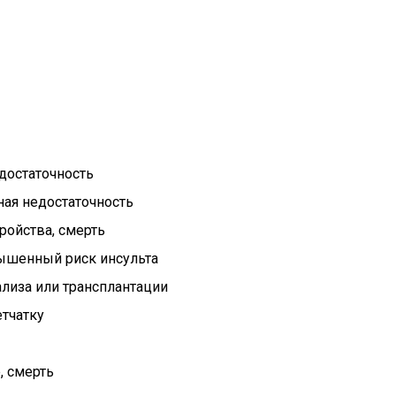
достаточность
ная недостаточность
ройства, смерть
ышенный риск инсульта
ализа или трансплантации
етчатку
, смерть