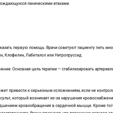
вождающуюся паническими атаками.
казать первую помощь. Врачи советуют пациенту пить мно
н, Клофелин, Лабеталол или Нитропруссид.
ние. Основная цель терапии — стабилизировать артериально
ожет привести к серьезным осложнениям, если не контрол
нсульт, который возникает из-за нарушения кровоснабжен
удшением кровообращения в сердечной мышце. Кроме того,