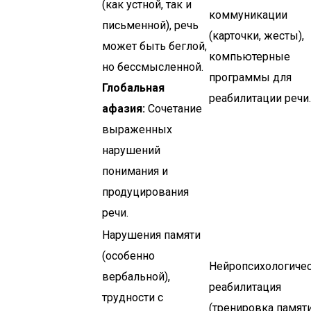
(как устной, так и
коммуникации
письменной), речь
(карточки, жесты),
может быть беглой,
компьютерные
но бессмысленной.
программы для
Глобальная
реабилитации речи.
афазия:
Сочетание
выраженных
нарушений
понимания и
продуцирования
речи.
Нарушения памяти
(особенно
Нейропсихологиче
вербальной),
реабилитация
трудности с
(тренировка памяти