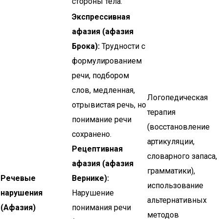
стороны тела.
Экспрессивная
афазия (афазия
Брока):
Трудности с
формулированием
речи, подбором
слов, медленная,
Логопедическая
отрывистая речь, но
терапия
понимание речи
(восстановление
сохранено.
артикуляции,
Рецептивная
словарного запаса,
афазия (афазия
грамматики),
Речевые
Вернике):
использование
нарушения
Нарушение
альтернативных
(Афазия)
понимания речи
методов