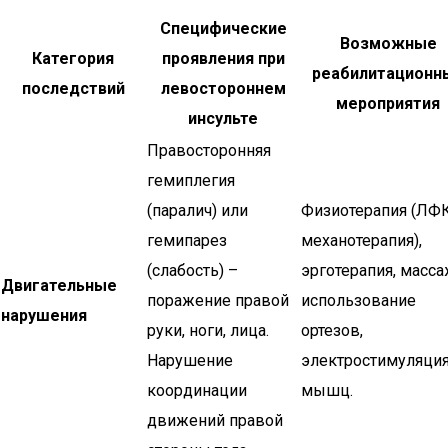
Специфические
Возможные
Категория
проявления при
реабилитационн
последствий
левостороннем
мероприятия
инсульте
Правосторонняя
гемиплегия
(паралич) или
Физиотерапия (ЛФК
гемипарез
механотерапия),
(слабость) –
эрготерапия, масса
Двигательные
поражение правой
использование
нарушения
руки, ноги, лица.
ортезов,
Нарушение
электростимуляци
координации
мышц.
движений правой