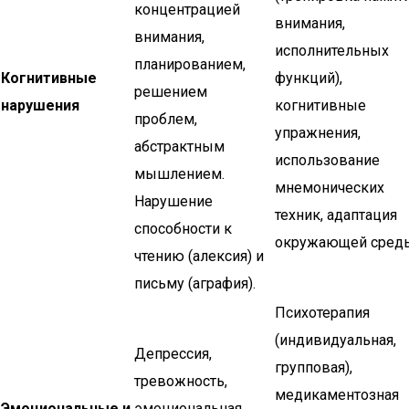
концентрацией
внимания,
внимания,
исполнительных
планированием,
Когнитивные
функций),
решением
нарушения
когнитивные
проблем,
упражнения,
абстрактным
использование
мышлением.
мнемонических
Нарушение
техник, адаптация
способности к
окружающей сред
чтению (алексия) и
письму (аграфия).
Психотерапия
(индивидуальная,
Депрессия,
групповая),
тревожность,
медикаментозная
Эмоциональные и
эмоциональная