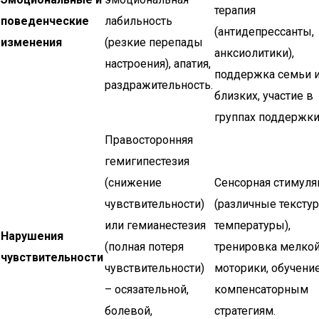
терапия
поведенческие
лабильность
(антидепрессанты,
изменения
(резкие перепады
анксиолитики),
настроения), апатия,
поддержка семьи 
раздражительность.
близких, участие в
группах поддержки
Правосторонняя
гемигипестезия
(снижение
Сенсорная стимуля
чувствительности)
(различные текстур
или гемианестезия
температуры),
Нарушения
(полная потеря
тренировка мелко
чувствительности
чувствительности)
моторики, обучени
– осязательной,
компенсаторным
болевой,
стратегиям.