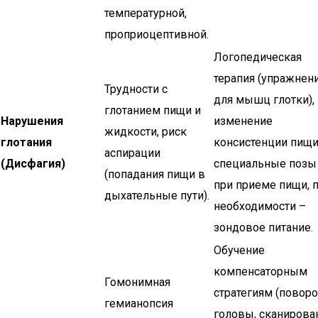
температурной,
проприоцептивной.
Логопедическая
терапия (упражнен
Трудности с
для мышц глотки),
глотанием пищи и
Нарушения
изменение
жидкости, риск
глотания
консистенции пищи
аспирации
(Дисфагия)
специальные позы
(попадания пищи в
при приеме пищи, 
дыхательные пути).
необходимости –
зондовое питание.
Обучение
компенсаторным
Гомонимная
стратегиям (повор
гемианопсия
головы, сканирова