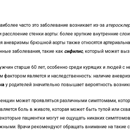
иболее часто это заболевание возникает из-за
атероскле
ти расслоение стенки аорты: более хрупкие внутренние сло
ия аневризмы брюшной аорты также относятся артериальная
нные заболевания, такие как
сифилис
, который может вы
ужчин старше 60 лет, особенно среди курящих и людей с
актором является и наследственность: наличие аневризм
на
у родителей значительно повышает вероятность возник
женщин может проявляться различными симптомами, котор
является боль в животе, которая может быть тупой или с
 некоторые пациентки могут не ощущать никаких симптомо
ными. Врачи рекомендуют обращать внимание на такие си