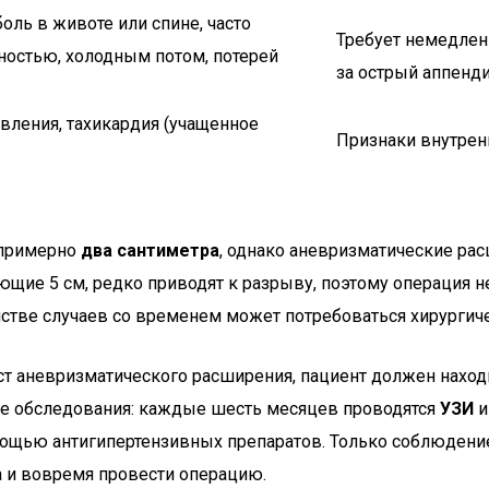
оль в животе или спине, часто
Требует немедлен
остью, холодным потом, потерей
за острый аппенди
вления, тахикардия (учащенное
Признаки внутрен
 примерно
два сантиметра
, однако аневризматические рас
ие 5 см, редко приводят к разрыву, поэтому операция не 
шинстве случаев со временем может потребоваться хирурги
ст аневризматического расширения, пациент должен нахо
е обследования: каждые шесть месяцев проводятся
УЗИ
мощью антигипертензивных препаратов. Только соблюден
а и вовремя провести операцию.