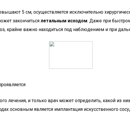
ышают 5 см, осуществляется исключительно хирургически
может закончиться
летальным исходом
. Даже при быстро
оз, крайне важно находиться под наблюдением и при дал
проявляется
о лечения, и только врач может определить, какой из них
етодах основным является имплантация искусственного со