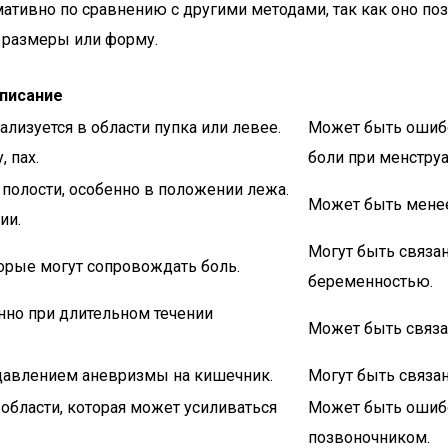
ативно по сравнению с другими методами, так как оно п
е размеры или форму.
писание
кализуется в области пупка или левее.
Может быть ошибо
, пах.
боли при менструа
олости, особенно в положении лежа.
Может быть мене
ии.
Могут быть связа
орые могут сопровождать боль.
беременностью.
нно при длительном течении
Может быть связа
 давлением аневризмы на кишечник.
Могут быть связа
 области, которая может усиливаться
Может быть ошибо
позвоночником.