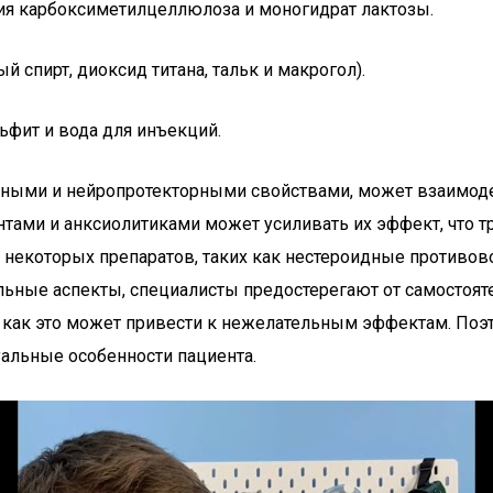
рия карбоксиметилцеллюлоза и моногидрат лактозы.
й спирт, диоксид титана, тальк и макрогол).
ьфит и вода для инъекций.
антными и нейропротекторными свойствами, может взаимо
нтами и анксиолитиками может усиливать их эффект, что т
 некоторых препаратов, таких как нестероидные противов
льные аспекты, специалисты предостерегают от самостоят
к как это может привести к нежелательным эффектам. Поэ
альные особенности пациента.