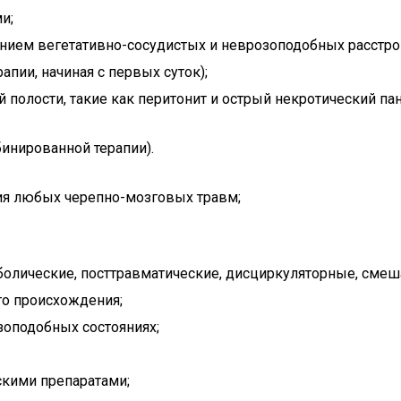
и;
нием вегетативно-сосудистых и неврозоподобных расстрой
пии, начиная с первых суток);
олости, такие как перитонит и острый некротический пан
инированной терапии).
вия любых черепно-мозговых травм;
олические, посттравматические, дисциркуляторные, смеш
го происхождения;
зоподобных состояниях;
скими препаратами;