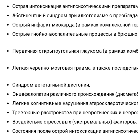
Острая интоксикация антипсихотическими препаратам
Абстинентный синдром при алкоголизме с преоблада
Острый инфаркт миокарда (в рамках комплексной тера
Острые гнойно-воспалительные процессы в брюшной п
Первичная открытоугольная глаукома (в рамках комб
Легкая черепно-мозговая травма, а также последст
Синдром вегетативной дистонии;
Энцефалопатии различного происхождения (дисметаб
Легкие когнитивные нарушения атеросклеротическо
Тревожные расстройства при невротических и невро
Воздействие стрессовых (экстремальных) факторов;
Состояния после острой интоксикации антипсихотиче