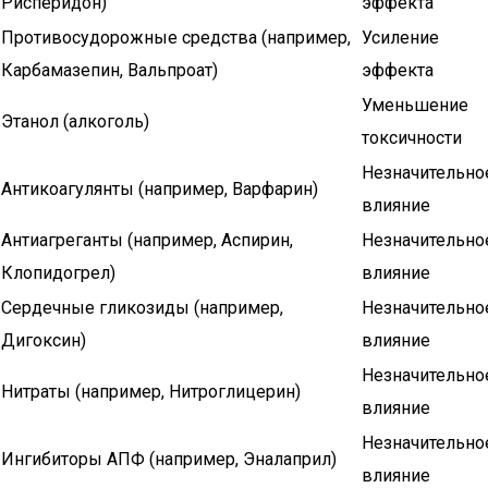
Рисперидон)
эффекта
Противосудорожные средства (например,
Усиление
Карбамазепин, Вальпроат)
эффекта
Уменьшение
Этанол (алкоголь)
токсичности
Незначительно
Антикоагулянты (например, Варфарин)
влияние
Антиагреганты (например, Аспирин,
Незначительно
Клопидогрел)
влияние
Сердечные гликозиды (например,
Незначительно
Дигоксин)
влияние
Незначительно
Нитраты (например, Нитроглицерин)
влияние
Незначительно
Ингибиторы АПФ (например, Эналаприл)
влияние