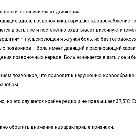
вонки, ограничивая их движения.
ходящих вдоль позвоночника, нарушает кровоснабжение го
ается в затылке и постепенно охватывает височную и теме
ралгия» – пульсирующая и жгучая боль, но без головокр
ых позвонков – боль имеет давящий и распирающий характ
ния позвоночных нервов. Боль начинается в затылке и бы
ием позвонков, что приводит к нарушению кровообраще
ознобом.
 но это случается крайне редко и не превышает 37,5°C. Е
жно обратить внимание на характерные признаки: