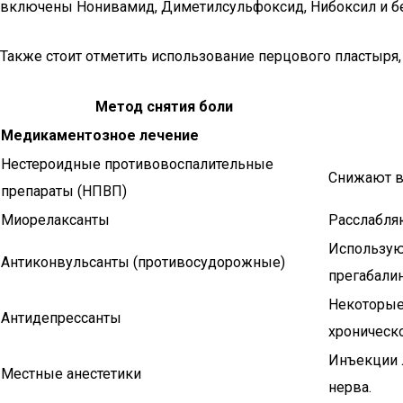
включены Нонивамид, Диметилсульфоксид, Нибоксил и бе
Также стоит отметить использование перцового пластыря
Метод снятия боли
Медикаментозное лечение
Нестероидные противовоспалительные
Снижают в
препараты (НПВП)
Миорелаксанты
Расслабля
Используют
Антиконвульсанты (противосудорожные)
прегабалин
Некоторые
Антидепрессанты
хроническо
Инъекции 
Местные анестетики
нерва.