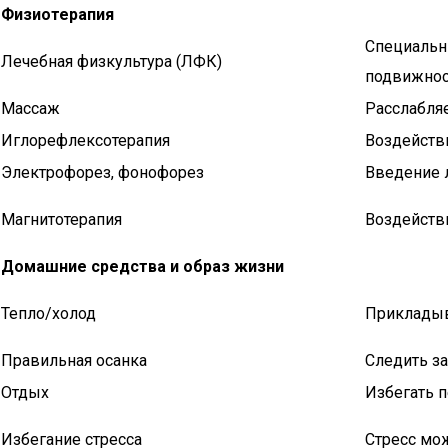
Физиотерапия
Специальн
Лечебная физкультура (ЛФК)
подвижнос
Массаж
Расслабля
Иглорефлексотерапия
Воздействи
Электрофорез, фонофорез
Введение 
Магнитотерапия
Воздейств
Домашние средства и образ жизни
Тепло/холод
Прикладыв
Правильная осанка
Следить за
Отдых
Избегать 
Избегание стресса
Стресс мо