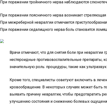
При поражении тройничного нерва наблюдаются слюнотече
При поражении поясничного нерва возникает стреляющая 
При межреберной невралгии отмечается приступообразная 
При поражении седалищного нерва боль становится ломящ
Врачи отмечают, что для снятия боли при невралгии
нестероидные противовоспалительные препараты, ко
значительную роль: процедуры, такие как ультразвук
Кроме того, специалисты советуют включить в леч
кровообращение. В некоторых случаях может быть по
выявить причину невралгии, чтобы предотвратить р
улучшению состояния и снижению болевых ощущени