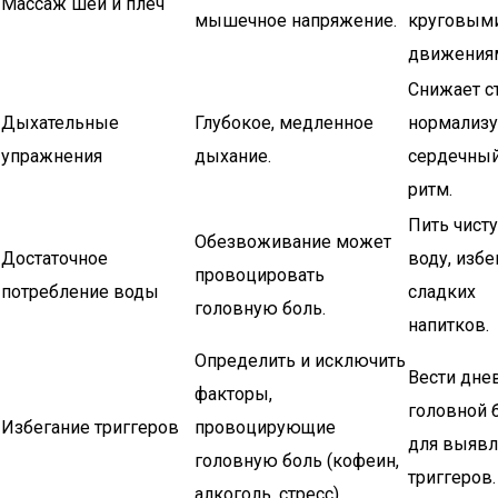
Массаж шеи и плеч
мышечное напряжение.
круговым
движения
Снижает ст
Дыхательные
Глубокое, медленное
нормализу
упражнения
дыхание.
сердечны
ритм.
Пить чист
Обезвоживание может
Достаточное
воду, избе
провоцировать
потребление воды
сладких
головную боль.
напитков.
Определить и исключить
Вести дне
факторы,
головной 
Избегание триггеров
провоцирующие
для выявл
головную боль (кофеин,
триггеров.
алкоголь, стресс).