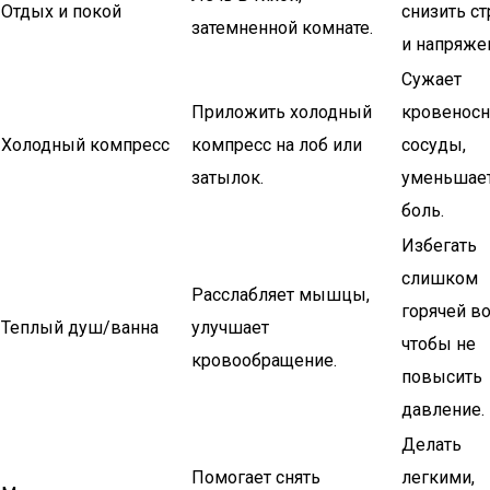
Отдых и покой
снизить ст
затемненной комнате.
и напряже
Сужает
Приложить холодный
кровенос
Холодный компресс
компресс на лоб или
сосуды,
затылок.
уменьшае
боль.
Избегать
слишком
Расслабляет мышцы,
горячей в
Теплый душ/ванна
улучшает
чтобы не
кровообращение.
повысить
давление.
Делать
Помогает снять
легкими,