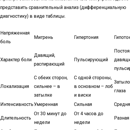
представить сравнительный анализ (дифференциальную
диагностику) в виде таблицы.
Напряженная
Мигрень
Гипертония
Гипото
боль
Посто
Давящий,
Характер боли
Пульсирующий
давящи
распирающий
пульс
С обеих сторон,
С одной стороны,
Затыло
Локализация
сильнее – в
в основном – лоб
глаза
затылке
и виски
Интенсивность
Умеренная
Сильная
Средня
От 30 минут до
От 4 часов до
Длительность
Разная
недели
недели