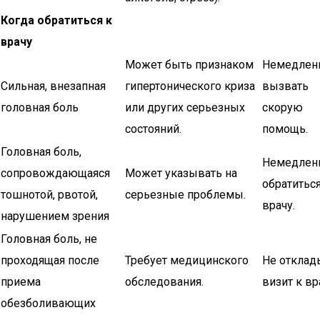
Когда обратиться к
врачу
Может быть признаком
Немедлен
Сильная, внезапная
гипертонического криза
вызвать
головная боль
или других серьезных
скорую
состояний.
помощь.
Головная боль,
Немедлен
сопровождающаяся
Может указывать на
обратиться
тошнотой, рвотой,
серьезные проблемы.
врачу.
нарушением зрения
Головная боль, не
проходящая после
Требует медицинского
Не отклад
приема
обследования.
визит к вр
обезболивающих