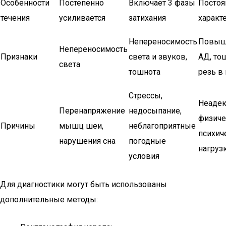
Особенности
Постепенно
Включает 3 фазы
Посто
течения
усиливается
затихания
характ
Непереносимость
Повыш
Непереносимость
Признаки
света и звуков,
АД, то
света
тошнота
резь в 
Стрессы,
Неаде
Перенапряжение
недосыпание,
физиче
Причины
мышц шеи,
неблагоприятные
психич
нарушения сна
погодные
нагруз
условия
Для диагностики могут быть использованы
дополнительные методы: