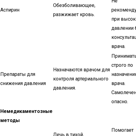
Не
Обезболивающее,
Аспирин
рекоменду
разжижает кровь.
при высо
давлении 
консульта
врача.
Принимат
строго по
Назначаются врачом для
Препараты для
назначен
контроля артериального
снижения давления
врача.
давления.
Самолече
опасно.
Немедикаментозные
методы
Помогает
Лечь в тихой,