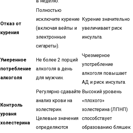
в неделю.
Полностью
исключите курение
Курение значительно
Отказ от
(включая вейпы и
увеличивает риск
курения
электронные
инсульта.
сигареты).
Чрезмерное
Умеренное
Не более 2 порций
употребление
потребление
алкоголя в день
алкоголя повышает
алкоголя
для мужчин.
АД и риск инсульта.
Регулярно сдавайте
Высокий уровень
анализ крови на
«плохого»
Контроль
холестерин.
холестерина (ЛПНП)
уровня
Целевые значения
способствует
холестерина
определяются
образованию бляшек