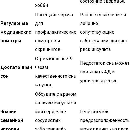
состояние здоровья.
хобби.
Посещайте врача
Раннее выявление и
Регулярные
для
лечение
медицинские
профилактических
сопутствующих
осмотры
осмотров и
заболеваний снижает
скринингов.
риск инсульта.
Стремитесь к 7-9
Недостаток сна может
Достаточный
часам
повышать АД и
сон
качественного сна
уровень стресса.
в сутки.
Обсудите с врачом
наличие инсультов
Знание
или сердечно-
Генетическая
семейной
сосудистых
предрасположенность
истории
заболеваний у
может влиять на риск.