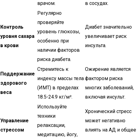
врачом.
в сосудах.
Регулярно
проверяйте
Контроль
Диабет значительно
уровень глюкозы,
уровня сахара
увеличивает риск
особенно при
в крови
инсульта.
наличии факторов
риска диабета.
Стремитесь к
Ожирение является
Поддержание
индексу массы тела
фактором риска
здорового
(ИМТ) в пределах
многих заболеваний,
веса
18.5-24.9 кг/м².
включая инсульт.
Используйте
Хронический стресс
техники
Управление
может негативно
релаксации,
стрессом
влиять на АД и общее
медитацию, йогу,