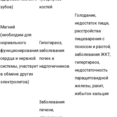
зубов)
костей
Голодание,
недостаток пищи,
Магний
расстройства
(необходим для
пищеварения с
нормального
Гипотиреоз,
поносом и рвотой,
функционирования
заболевания
заболевания ЖКТ,
сердца и нервной
почек и
гипертиреоз,
системы, участвует
надпочечников
недостаточность
в обмене других
паращитовидной
электролитов)
железы, рахит,
избыток кальция
Заболевания
печени,