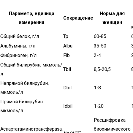
Параметр, единица
Норма для
Сокращение
измерения
женщин
Общий белок, г/л
Tp
60-85
Альбумины, г/л
Albu
35-50
Фибриноген, г/л
Fib
2-4
Общий билирубин, мкмоль/
Tbil
8,5-20,5
л
Непрямой билирубин,
Dbil
1-8
мкмоль/л
Прямой билирубин,
Idbil
1-20
мкмоль/л
Расшифровка
Аспартатаминотрансфераза,
биохимического