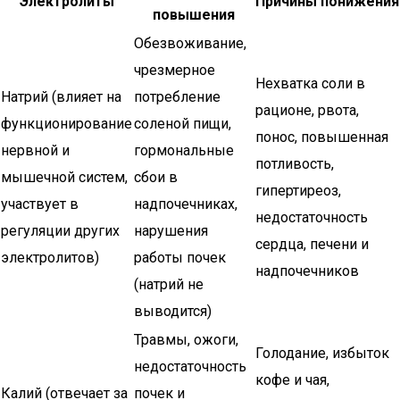
Электролиты
Причины понижения
повышения
Обезвоживание,
чрезмерное
Нехватка соли в
Натрий (влияет на
потребление
рационе, рвота,
функционирование
соленой пищи,
понос, повышенная
нервной и
гормональные
потливость,
мышечной систем,
сбои в
гипертиреоз,
участвует в
надпочечниках,
недостаточность
регуляции других
нарушения
сердца, печени и
электролитов)
работы почек
надпочечников
(натрий не
выводится)
Травмы, ожоги,
Голодание, избыток
недостаточность
кофе и чая,
Калий (отвечает за
почек и