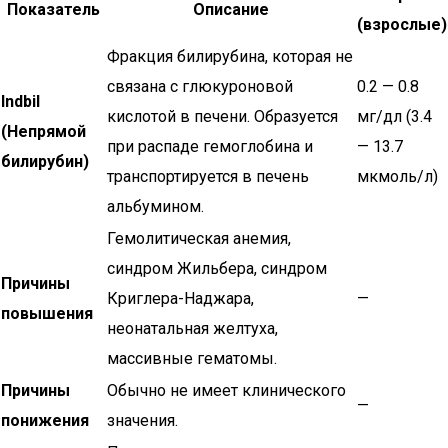
Показатель
Описание
(взрослые)
Фракция билирубина, которая не
связана с глюкуроновой
0.2 — 0.8
Indbil
кислотой в печени. Образуется
мг/дл (3.4
(Непрямой
при распаде гемоглобина и
— 13.7
билирубин)
транспортируется в печень
мкмоль/л)
альбумином.
Гемолитическая анемия,
синдром Жильбера, синдром
Причины
Криглера-Наджара,
—
повышения
неонатальная желтуха,
массивные гематомы.
Причины
Обычно не имеет клинического
—
понижения
значения.