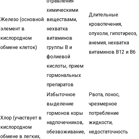
отравления
химическими
Длительные
Железо (основной
веществами,
кровотечения,
элемент в
нехватка
опухоли, гипотиреоз,
кислородном
витаминов
анемия, нехватка
обмене клеток)
группы В и
витаминов В12 и В6
фолиевой
кислоты, прием
гормональных
препаратов
Избыточное
Рвота, понос,
выделение
чрезмерное
гормонов коры
потребление
Хлор (участвует в
надпочечников,
жидкости,
кислородном
обезвоживание,
недостаточность
обмене в легких,