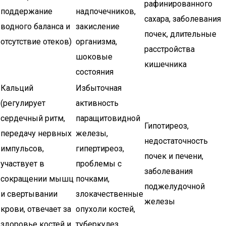
рафинированного
поддержание
надпочечников,
сахара, заболевания
водного баланса и
закисление
почек, длительные
отсутствие отеков)
организма,
расстройства
шоковые
кишечника
состояния
Кальций
Избыточная
(регулирует
активность
сердечный ритм,
паращитовидной
Гипотиреоз,
передачу нервных
железы,
недостаточность
импульсов,
гипертиреоз,
почек и печени,
участвует в
проблемы с
заболевания
сокращении мышц
почками,
поджелудочной
и свертывании
злокачественные
железы
крови, отвечает за
опухоли костей,
здоровье костей и
туберкулез