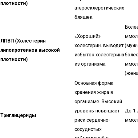
плотности)
атеросклеротических
бляшек.
Более
«Хороший»
ммол
ЛПВП (Холестерин
холестерин, выводит
(мужч
липопротеинов высокой
избыток холестерина
более
плотности)
из организма.
ммол
(жен
Основная форма
хранения жира в
организме. Высокий
уровень повышает
До 1.
Триглицериды
риск сердечно-
ммол
сосудистых