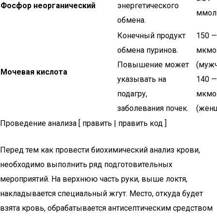
Фосфор неорганический
энергетического
ммол
обмена.
Конечный продукт
150 —
обмена пуринов.
мкмо
Повышение может
(мужч
Мочевая кислота
указывать на
140 —
подагру,
мкмо
заболевания почек.
(жен
Проведение анализа [ править | править код ]
Перед тем как провести биохимический анализ крови,
необходимо выполнить ряд подготовительных
мероприятий. На верхнюю часть руки, выше локтя,
накладывается специальный жгут. Место, откуда будет
взята кровь, обрабатывается антисептическим средством