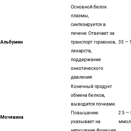
Основной белок
плазмы,
синтезируется в
печени. Отвечает за
Альбумин
транспорт гормонов,
35 — 
лекарств,
поддержание
онкотического
давления.
Конечный продукт
обмена белков,
выводится почками.
Повышение
2.5 — 
Мочевина
указывает на
ммол
нарушение функции