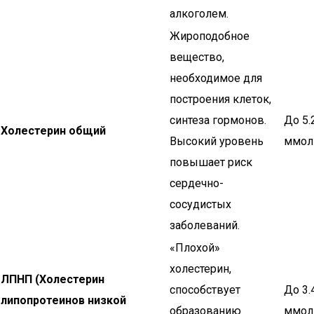
алкоголем.
Жироподобное
вещество,
необходимое для
построения клеток,
синтеза гормонов.
До 5.
Холестерин общий
Высокий уровень
ммол
повышает риск
сердечно-
сосудистых
заболеваний.
«Плохой»
холестерин,
ЛПНП (Холестерин
способствует
До 3.
липопротеинов низкой
образованию
ммол