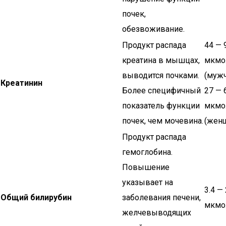
почек,
обезвоживание.
Продукт распада
44 — 
креатина в мышцах,
мкмо
выводится почками.
(мужч
Креатинин
Более специфичный
27 — 
показатель функции
мкмо
почек, чем мочевина.
(жен
Продукт распада
гемоглобина.
Повышение
указывает на
3.4 — 
Общий билирубин
заболевания печени,
мкмо
желчевыводящих