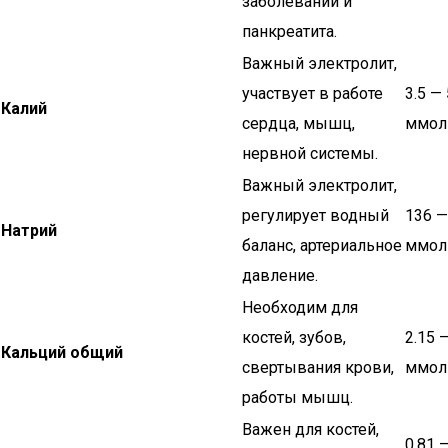
заболеваний и
панкреатита.
Важный электролит,
участвует в работе
3.5 — 
Калий
сердца, мышц,
ммол
нервной системы.
Важный электролит,
регулирует водный
136 —
Натрий
баланс, артериальное
ммол
давление.
Необходим для
костей, зубов,
2.15 
Кальций общий
свертывания крови,
ммол
работы мышц.
Важен для костей,
0.81 