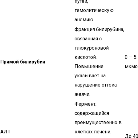
путей,
гемолитическую
анемию.
Фракция билирубина,
связанная с
глюкуроновой
кислотой.
0 — 5.
Прямой билирубин
Повышение
мкмо
указывает на
нарушение оттока
желчи.
Фермент,
содержащийся
преимущественно в
АЛТ
клетках печени.
До 40