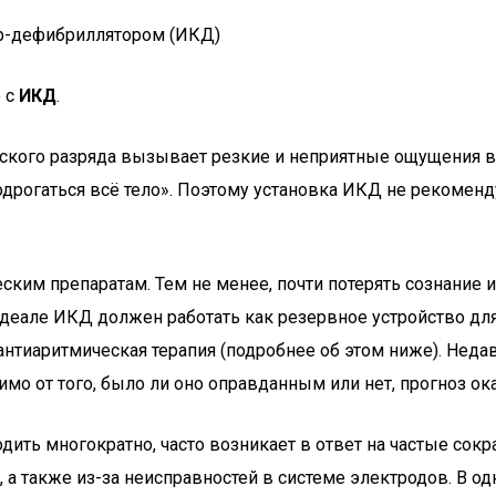
ер-дефибриллятором (ИКД)
е с
ИКД
.
еского разряда вызывает резкие и неприятные ощущения в
дрогаться всё тело». Поэтому установка ИКД не рекомендуе
еским препаратам. Тем не менее, почти потерять сознание
деале ИКД должен работать как резервное устройство для
тиаритмическая терапия (подробнее об этом ниже). Недавн
мо от того, было ли оно оправданным или нет, прогноз о
одить многократно, часто возникает в ответ на частые с
 а также из-за неисправностей в системе электродов. В о