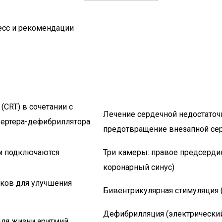
есс и рекомендации
е
(CRT) в сочетании с
Лечение сердечной недостаточ
ертера-дефибриллятора
предотвращение внезапной се
ым подключаются
Три камеры: правое предсерди
коронарный синус)
ков для улучшения
Бивентрикулярная стимуляция 
Дефибрилляция (электрический 
для жизни аритмий