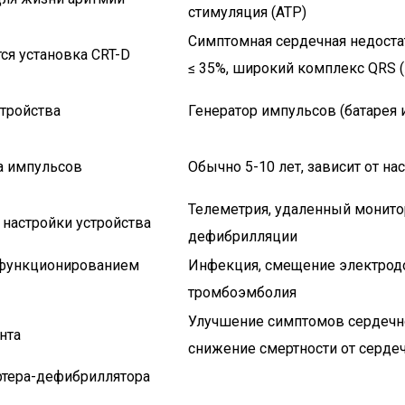
стимуляция (ATP)
Симптомная сердечная недостат
ся установка CRT-D
≤ 35%, широкий комплекс QRS (
тройства
Генератор импульсов (батарея 
а импульсов
Обычно 5-10 лет, зависит от на
Телеметрия, удаленный монито
 настройки устройства
дефибрилляции
и функционированием
Инфекция, смещение электродо
тромбоэмболия
Улучшение симптомов сердечно
нта
снижение смертности от серде
ртера-дефибриллятора