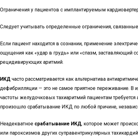
Ограничения у пациентов с имплантируемым кардиоверт
Следует учитывать определенные ограничения, связанны
Если пациент находится в сознании, применение электрич
ощущения как «удар в грудь» или «спазм, заставляющий со
рецидивирующих аритмий.
ИКД
часто рассматривается как альтернатива антиаритмич
дефибрилляции — это не самое приятное переживание. В и
частоты желудочковых тахиаритмий пациентам требуется ан
произошло срабатывание ИКД по любой причине, независи
Неадекватное
срабатывание ИКД
, которое может происх
или пароксизмов других суправентрикулярных тахикардий,