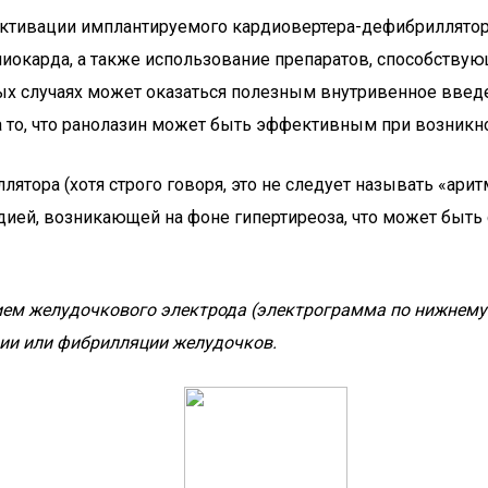
ктивации имплантируемого кардиовертера-дефибриллятора
иокарда, а также использование препаратов, способству
рых случаях может оказаться полезным внутривенное введе
 то, что ранолазин может быть эффективным при возникн
ллятора (хотя строго говоря, это не следует называть «а
ией, возникающей на фоне гипертиреоза, что может быть
м желудочкового электрода (электрограмма по нижнему к
ии или фибрилляции желудочков.