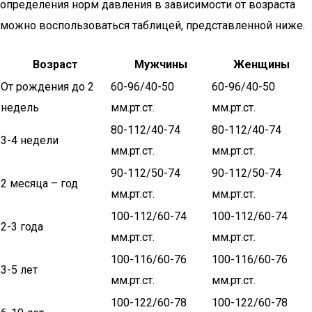
определения норм давления в зависимости от возраста
можно воспользоваться таблицей, представленной ниже.
Возраст
Мужчины
Женщины
От рождения до 2
60-96/40-50
60-96/40-50
недель
мм.рт.ст.
мм.рт.ст.
80-112/40-74
80-112/40-74
3-4 недели
мм.рт.ст.
мм.рт.ст.
90-112/50-74
90-112/50-74
2 месяца – год
мм.рт.ст.
мм.рт.ст.
100-112/60-74
100-112/60-74
2-3 года
мм.рт.ст.
мм.рт.ст.
100-116/60-76
100-116/60-76
3-5 лет
мм.рт.ст.
мм.рт.ст.
100-122/60-78
100-122/60-78