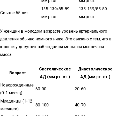
мм.рт.ст.
мм.рт.ст.
135-139/85-89
135-139/85-89
Свыше 65 лет
мм.рт.ст.
мм.рт.ст.
У женщин в молодом возрасте уровень артериального
давления обычно немного ниже. Это связано с тем, что в
юности у девушек наблюдается меньшая мышечная
масса.
Систолическое
Диастолическое
Возраст
АД (мм рт. ст.)
АД (мм рт. ст.)
Новорожденные
60-90
20-60
(0-1 месяц)
Младенцы (1-12
80-100
40-70
месяцев)