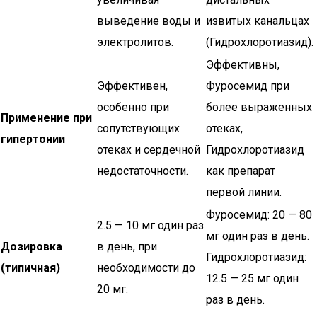
выведение воды и
извитых канальцах
электролитов.
(Гидрохлоротиазид).
Эффективны,
Эффективен,
Фуросемид при
особенно при
более выраженных
Применение при
сопутствующих
отеках,
гипертонии
отеках и сердечной
Гидрохлоротиазид
недостаточности.
как препарат
первой линии.
Фуросемид: 20 — 80
2.5 — 10 мг один раз
мг один раз в день.
Дозировка
в день, при
Гидрохлоротиазид:
(типичная)
необходимости до
12.5 — 25 мг один
20 мг.
раз в день.