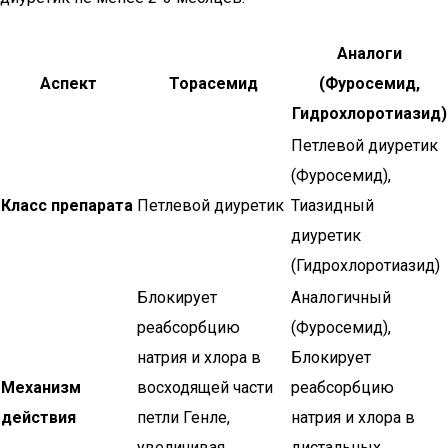
Аналоги
Аспект
Торасемид
(Фуросемид,
Гидрохлоротиазид)
Петлевой диуретик
(Фуросемид),
Класс препарата
Петлевой диуретик
Тиазидный
диуретик
(Гидрохлоротиазид)
Блокирует
Аналогичный
реабсорбцию
(Фуросемид),
натрия и хлора в
Блокирует
Механизм
восходящей части
реабсорбцию
действия
петли Генле,
натрия и хлора в
увеличивая
дистальных