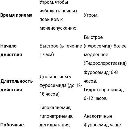
Утром, чтобы
избежать ночных
Время приема
Утром.
позывов к
мочеиспусканию.
Быстрое
Начало
Быстрое (в течение
(Фуросемид), более
действия
1 часа).
медленное
(Гидрохлоротиазид).
Фуросемид: 6-8
Дольше, чем у
Длительность
часов.
фуросемида (до 12-
действия
Гидрохлоротиазид:
18 часов).
6-12 часов.
Гипокалиемия,
гипонатриемия,
Аналогичные,
Побочные
дегидратация,
Фуросемид чаще