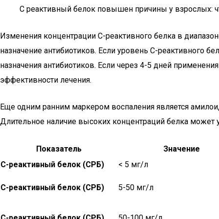
C реактивный белок повышен причины у взрослых: ч
Изменения концентрации С-реактивного белка в диапазоне
назначение антибиотиков. Если уровень С-реактивного бе
назначения антибиотиков. Если через 4-5 дней применени
эффективности лечения.
Еще одним ранним маркером воспаления является амилои
Длительное наличие высоких концентраций белка может 
Показатель
Значение
С-реактивный белок (СРБ)
< 5 мг/л
С-реактивный белок (СРБ)
5-50 мг/л
С-реактивный белок (СРБ)
50-100 мг/л