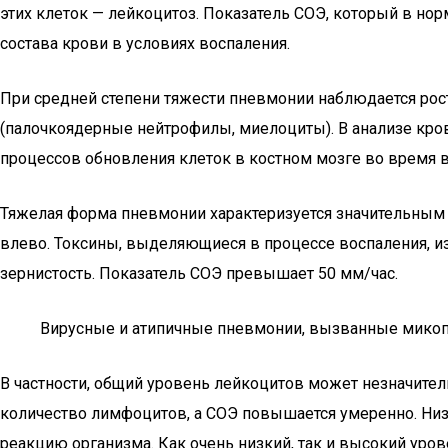
этих клеток — лейкоцитоз. Показатель СОЭ, который в но
состава крови в условиях воспаления.
При средней степени тяжести пневмонии наблюдается рос
(палочкоядерные нейтрофилы, миелоциты). В анализе кро
процессов обновления клеток в костном мозге во время 
Тяжелая форма пневмонии характеризуется значительным
влево. Токсины, выделяющиеся в процессе воспаления, и
зернистость. Показатель СОЭ превышает 50 мм/час.
Вирусные и атипичные пневмонии, вызванные микоп
В частности, общий уровень лейкоцитов может незначител
количество лимфоцитов, а СОЭ повышается умеренно. Ни
реакцию организма. Как очень низкий, так и высокий уро