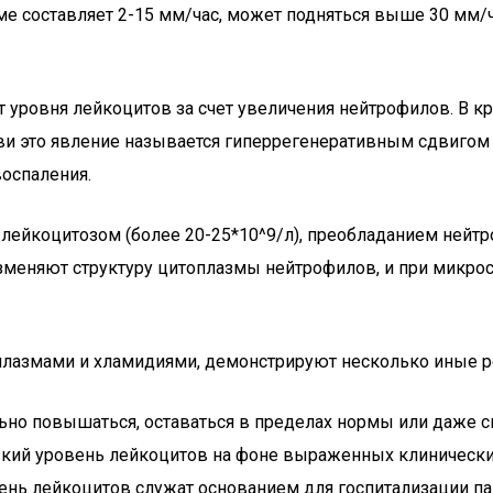
рме составляет 2-15 мм/час, может подняться выше 30 мм/
т уровня лейкоцитов за счет увеличения нейтрофилов. В 
ви это явление называется гиперрегенеративным сдвигом 
воспаления.
 лейкоцитозом (более 20-25*10^9/л), преобладанием не
зменяют структуру цитоплазмы нейтрофилов, и при микро
лазмами и хламидиями, демонстрируют несколько иные ре
ьно повышаться, оставаться в пределах нормы или даже с
зкий уровень лейкоцитов на фоне выраженных клиническ
вень лейкоцитов служат основанием для госпитализации па