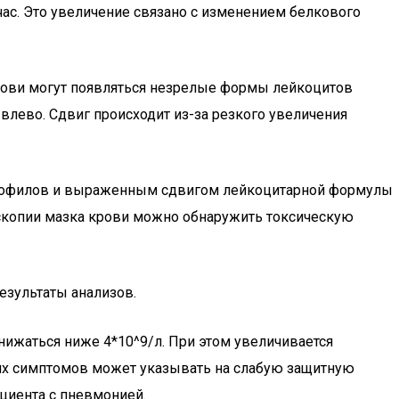
час. Это увеличение связано с изменением белкового
крови могут появляться незрелые формы лейкоцитов
влево. Сдвиг происходит из-за резкого увеличения
йтрофилов и выраженным сдвигом лейкоцитарной формулы
скопии мазка крови можно обнаружить токсическую
зультаты анализов.
нижаться ниже 4*10^9/л. При этом увеличивается
их симптомов может указывать на слабую защитную
циента с пневмонией.