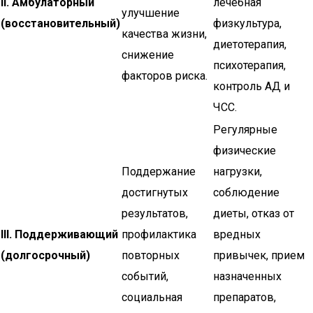
II. Амбулаторный
лечебная
улучшение
(восстановительный)
физкультура,
качества жизни,
диетотерапия,
снижение
психотерапия,
факторов риска.
контроль АД и
ЧСС.
Регулярные
физические
Поддержание
нагрузки,
достигнутых
соблюдение
результатов,
диеты, отказ от
III. Поддерживающий
профилактика
вредных
(долгосрочный)
повторных
привычек, прием
событий,
назначенных
социальная
препаратов,