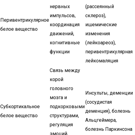
нервных
(рассеянный
импульсов,
склероз),
Перивентрикулярное
координация
ишемические
белое вещество
движений,
изменения
когнитивные
(лейкоареоз),
функции
перивентрикулярная
лейкомаляция
Связь между
корой
головного
Инсульты, деменции
мозга и
(сосудистая
Субкортикальное
подкорковыми
деменция), болезнь
белое вещество
структурами,
Альцгеймера,
регуляция
болезнь Паркинсона
эмоций,