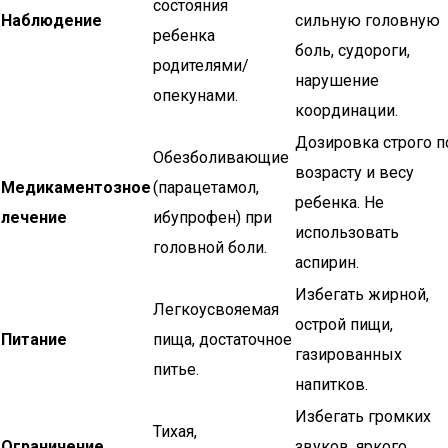
состояния
Наблюдение
сильную головную
ребенка
боль, судороги,
родителями/
нарушение
опекунами.
координации.
Дозировка строго п
Обезболивающие
возрасту и весу
Медикаментозное
(парацетамол,
ребенка. Не
лечение
ибупрофен) при
использовать
головной боли.
аспирин.
Избегать жирной,
Легкоусвояемая
острой пищи,
Питание
пища, достаточное
газированных
питье.
напитков.
Избегать громких
Тихая,
Ограничение
звуков, яркого