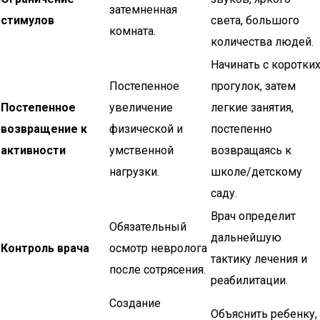
затемненная
стимулов
света, большого
комната.
количества людей.
Начинать с коротки
Постепенное
прогулок, затем
Постепенное
увеличение
легкие занятия,
возвращение к
физической и
постепенно
активности
умственной
возвращаясь к
нагрузки.
школе/детскому
саду.
Врач определит
Обязательный
дальнейшую
Контроль врача
осмотр невролога
тактику лечения и
после сотрясения.
реабилитации.
Создание
Объяснить ребенку,