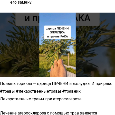
его замену.
Полынь горькая — царица ПЕЧЕНИ и желудка. И при раке
#травы #лекарственныетравы #травник
Лекарственные травы при атеросклерозе
Лечение атеросклероза с помощью трав является