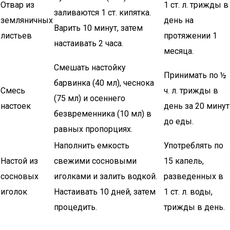
Отвар из
1 ст. л. трижды в
заливаются 1 ст. кипятка.
земляничных
день на
Варить 10 минут, затем
листьев
протяжении 1
настаивать 2 часа.
месяца.
Смешать настойку
Принимать по ½
барвинка (40 мл), чеснока
Смесь
ч. л. трижды в
(75 мл) и осеннего
настоек
день за 20 минут
безвременника (10 мл) в
до еды.
равных пропорциях.
Наполнить емкость
Употреблять по
Настой из
свежими сосновыми
15 капель,
сосновых
иголками и залить водкой.
разведенных в
иголок
Настаивать 10 дней, затем
1 ст. л. воды,
процедить.
трижды в день.