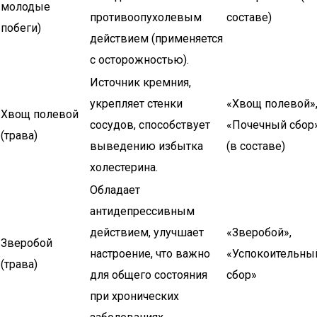
молодые
противоопухолевым
составе)
побеги)
действием (применяется
с осторожностью).
Источник кремния,
укрепляет стенки
«Хвощ полевой»
Хвощ полевой
сосудов, способствует
«Почечный сбор
(трава)
выведению избытка
(в составе)
холестерина.
Обладает
антидепрессивным
действием, улучшает
«Зверобой»,
Зверобой
настроение, что важно
«Успокоительны
(трава)
для общего состояния
сбор»
при хронических