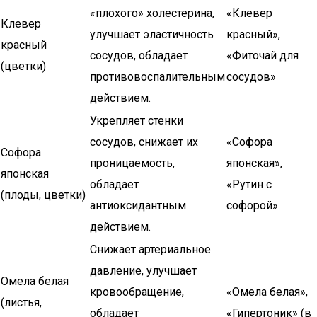
«плохого» холестерина,
«Клевер
Клевер
улучшает эластичность
красный»,
красный
сосудов, обладает
«Фиточай для
(цветки)
противовоспалительным
сосудов»
действием.
Укрепляет стенки
сосудов, снижает их
«Софора
Софора
проницаемость,
японская»,
японская
обладает
«Рутин с
(плоды, цветки)
антиоксидантным
софорой»
действием.
Снижает артериальное
давление, улучшает
Омела белая
кровообращение,
«Омела белая»,
(листья,
обладает
«Гипертоник» (в