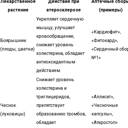
Лекарственное
Действие при
Аптечные сбор
растение
атеросклерозе
(примеры)
Укрепляет сердечную
мышцу, улучшает
«Кардиофит»,
кровообращение,
Боярышник
«Фитокард»,
снижает уровень
(плоды, цветки)
«Сердечный сбо
холестерина, обладает
№1»
антиоксидантным
действием.
Снижает уровень
холестерина и
триглицеридов,
«Аллисат»,
Чеснок
препятствует
«Чесночные
(луковицы)
образованию тромбов,
капсулы»,
обладает
«Атеростоп»