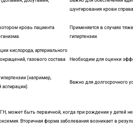
(допамин, добутамин,
Важно для обеспечения аде
шунтирования крови справа
котором кровь пациента
Применяется в случаях тяж
ганизма.
гипертензии.
ции кислорода, артериального
окращений, газового состава
Необходим для оценки эффе
гипертензии (например,
Важно для долгосрочного ус
 аспирации).
ЛГН, может быть первичной, когда при рождении у детей
поксемия. Вторичная форма заболевания возникает в резул