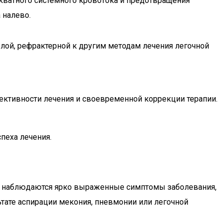
кватного системного кровотока и предотвращения
 налево.
елой, рефрактерной к другим методам лечения легочной
ктивности лечения и своевременной коррекции терапии.
пеха лечения.
 не наблюдаются ярко выраженные симптомы заболевания,
ьтате аспирации мекония, пневмонии или легочной