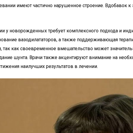
ревании имеют частично нарушенное строение. Вдобавок к
нзии у новорожденных требует комплексного подхода и ин
ование вазодилататоров, а также поддерживающая терапи
, так как своевременное вмешательство может значительн
здание шунта. Врачи также акцентируют внимание на необ
стижения наилучших результатов в лечении.