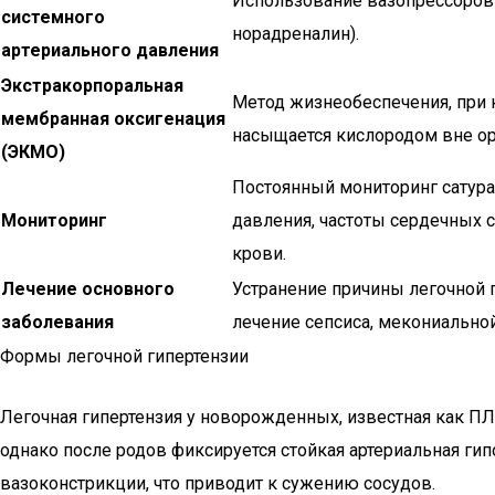
Использование вазопрессоров 
системного
норадреналин).
артериального давления
Экстракорпоральная
Метод жизнеобеспечения, при 
мембранная оксигенация
насыщается кислородом вне ор
(ЭКМО)
Постоянный мониторинг сатура
Мониторинг
давления, частоты сердечных с
крови.
Лечение основного
Устранение причины легочной 
заболевания
лечение сепсиса, мекониальной
Формы легочной гипертензии
Легочная гипертензия у новорожденных, известная как П
однако после родов фиксируется стойкая артериальная ги
вазоконстрикции, что приводит к сужению сосудов.