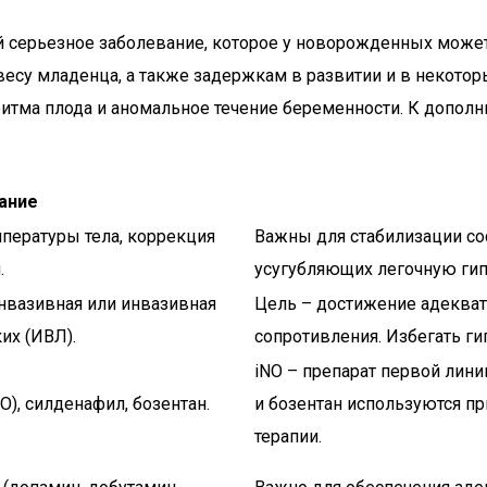
й серьезное заболевание, которое у новорожденных може
весу младенца, а также задержкам в развитии и в некотор
итма плода и аномальное течение беременности. К допол
ание
пературы тела, коррекция
Важны для стабилизации со
.
усугубляющих легочную гип
нвазивная или инвазивная
Цель – достижение адекват
их (ИВЛ).
сопротивления. Избегать ги
iNO – препарат первой лин
O), силденафил, бозентан.
и бозентан используются п
терапии.