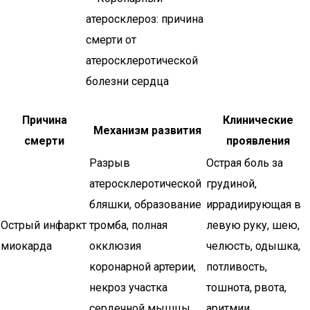
Причина
Клинические
Механизм развития
смерти
проявления
Разрыв
Острая боль за
атеросклеротической
грудиной,
бляшки, образование
иррадиирующая в
Острый инфаркт
тромба, полная
левую руку, шею,
миокарда
окклюзия
челюсть, одышка,
коронарной артерии,
потливость,
некроз участка
тошнота, рвота,
сердечной мышцы
аритмии