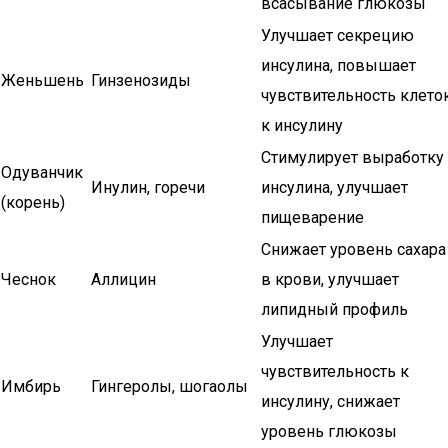
всасывание глюкозы
Улучшает секрецию
инсулина, повышает
Женьшень
Гинзенозиды
чувствительность клето
к инсулину
Стимулирует выработку
Одуванчик
Инулин, горечи
инсулина, улучшает
(корень)
пищеварение
Снижает уровень сахара
Чеснок
Аллицин
в крови, улучшает
липидный профиль
Улучшает
чувствительность к
Имбирь
Гингеролы, шогаолы
инсулину, снижает
уровень глюкозы