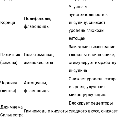
Улучшает
чувствительность к
Полифенолы,
Корица
инсулину, снижает
флавоноиды
уровень глюкозы
натощак
Замедляет всасывание
Пажитник
Галактоманнан,
глюкозы в кишечнике,
(семена)
аминокислоты
стимулирует выработку
инсулина
Снижает уровень сахара
Черника
Антоцианы,
в крови, улучшает
(листья)
флавоноиды
микроциркуляцию
Блокирует рецепторы
Джимнема
Гимнемовые кислоты
сладкого вкуса, снижает
Сильвестра