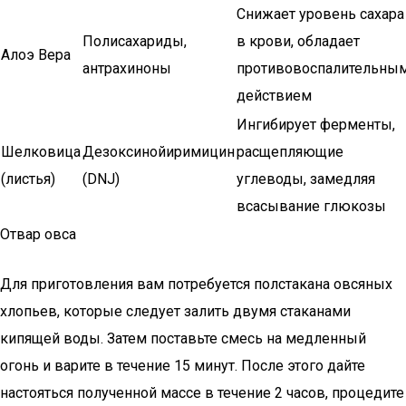
Снижает уровень сахара
Полисахариды,
в крови, обладает
Алоэ Вера
антрахиноны
противовоспалительны
действием
Ингибирует ферменты,
Шелковица
Дезоксинойиримицин
расщепляющие
(листья)
(DNJ)
углеводы, замедляя
всасывание глюкозы
Отвар овса
Для приготовления вам потребуется полстакана овсяных
хлопьев, которые следует залить двумя стаканами
кипящей воды. Затем поставьте смесь на медленный
огонь и варите в течение 15 минут. После этого дайте
настояться полученной массе в течение 2 часов, процедите