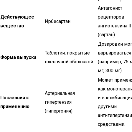
Антагонист
Действующее
рецепторов
Ирбесартан
вещество
ангиотензина II
(сартан)
Дозировки мог
Таблетки, покрытые
варьироваться
Форма выпуска
пленочной оболочкой
(например, 75 м
мг, 300 мг)
Может примен
как монотерапи
Артериальная
Показания к
и в комбинации
гипертензия
применению
другими
(гипертония)
антигипертенз
средствами.