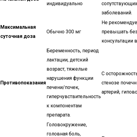
индивидуально
сопутствующи
заболеваний.
Не рекомендуе
Максимальная
Обычно 300 мг
превышать бе
суточная доза
консультации в
Беременность, период
лактации, детский
возраст, тяжелые
С осторожност
нарушения функции
Противопоказания
стенозе почеч
печени/почек,
артерий, гипов
гиперчувствительность
к компонентам
препарата.
Головокружение,
головная боль,