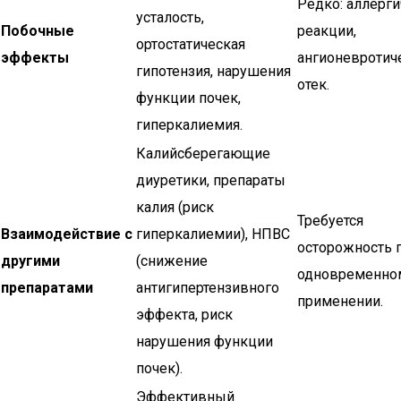
Редко: аллерг
усталость,
Побочные
реакции,
ортостатическая
эффекты
ангионевротич
гипотензия, нарушения
отек.
функции почек,
гиперкалиемия.
Калийсберегающие
диуретики, препараты
калия (риск
Требуется
Взаимодействие с
гиперкалиемии), НПВС
осторожность 
другими
(снижение
одновременно
препаратами
антигипертензивного
применении.
эффекта, риск
нарушения функции
почек).
Эффективный