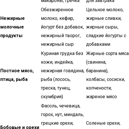
макароны, гречка
для завтрака
Обезжиренное
Цельное молоко,
Нежирные
молоко, кефир,
жирные сливки,
молочные
йогурт без добавок,
жирные сыры,
продукты
нежирный творог,
сладкие йогурты с
нежирный сыр
добавками
Куриная грудка без
Жирные сорта мяса
кожи, индейка,
(свинина,
Постное мясо,
нежирная говядина,
баранина),
птица, рыба
рыба (лосось,
колбасы, сосиски,
треска, тунец,
копчености,
скумбрия)
жареное мясо
Фасоль, чечевица,
горох, нут, миндаль,
грецкие орехи,
Соленые орехи,
Бобовые и орехи