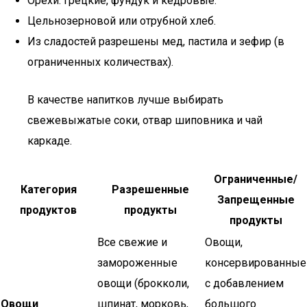
Орехи: грецкие, фундук и кедровые.
Цельнозерновой или отрубной хлеб.
Из сладостей разрешены мед, пастила и зефир (в
ограниченных количествах).
В качестве напитков лучше выбирать
свежевыжатые соки, отвар шиповника и чай
каркаде.
Ограниченные/
Категория
Разрешенные
Запрещенные
продуктов
продукты
продукты
Все свежие и
Овощи,
замороженные
консервированные
овощи (брокколи,
с добавлением
Овощи
шпинат, морковь,
большого