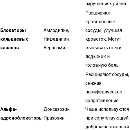
нарушениях ритма.
Расширяют
кровеносные
Блокаторы
Амлодипин,
сосуды, улучшая
кальциевых
Нифедипин,
кровоток. Могут
каналов
Верапамил
вызывать отеки
лодыжек и
головную боль.
Расширяют сосуды,
снижая
периферическое
сопротивление.
Альфа-
Доксазозин,
Чаще используются
адреноблокаторы
Празозин
при сопутствующей
доброкачественной