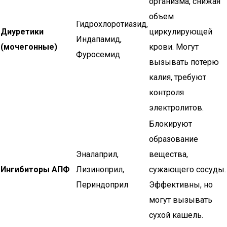
организма, снижая
объем
Гидрохлоротиазид,
Диуретики
циркулирующей
Индапамид,
(мочегонные)
крови. Могут
Фуросемид
вызывать потерю
калия, требуют
контроля
электролитов.
Блокируют
образование
Эналаприл,
вещества,
Ингибиторы АПФ
Лизиноприл,
сужающего сосуды.
Периндоприл
Эффективны, но
могут вызывать
сухой кашель.