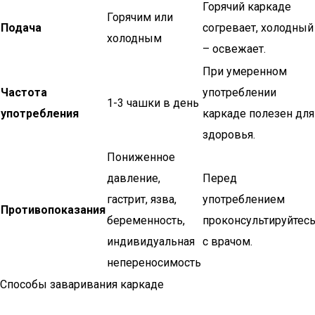
Горячий каркаде
Горячим или
Подача
согревает, холодный
холодным
– освежает.
При умеренном
Частота
употреблении
1-3 чашки в день
употребления
каркаде полезен для
здоровья.
Пониженное
давление,
Перед
гастрит, язва,
употреблением
Противопоказания
беременность,
проконсультируйтес
индивидуальная
с врачом.
непереносимость
Способы заваривания каркаде