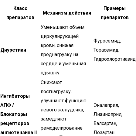
Класс
Примеры
Механизм действия
препаратов
препаратов
Уменьшают объем
циркулирующей
Фуросемид,
крови, снижая
Диуретики
Торасемид,
преднагрузку на
Гидрохлоротиазид
сердце и уменьшая
одышку.
Снижают
постнагрузку,
Ингибиторы
улучшают функцию
АПФ /
Эналаприл,
левого желудочка,
Блокаторы
Лизиноприл,
замедляют
рецепторов
Валсартан,
ремоделирование
ангиотензина II
Лозартан