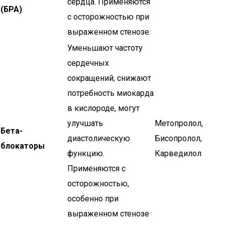
сердца. Применяются
(БРА)
с осторожностью при
выраженном стенозе.
Уменьшают частоту
сердечных
сокращений, снижают
потребность миокарда
в кислороде, могут
улучшать
Метопролол,
Бета-
диастолическую
Бисопролол,
блокаторы
функцию.
Карведилол
Применяются с
осторожностью,
особенно при
выраженном стенозе