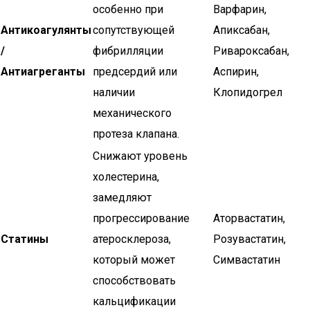
особенно при
Варфарин,
Антикоагулянты
сопутствующей
Апиксабан,
/
фибрилляции
Ривароксабан,
Антиагреганты
предсердий или
Аспирин,
наличии
Клопидогрел
механического
протеза клапана.
Снижают уровень
холестерина,
замедляют
прогрессирование
Аторвастатин,
Статины
атеросклероза,
Розувастатин,
который может
Симвастатин
способствовать
кальцификации