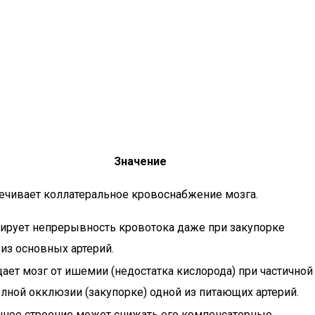
Значение
ечивает коллатеральное кровоснабжение мозга.
тирует непрерывность кровотока даже при закупорке
 из основных артерий.
ает мозг от ишемии (недостатка кислорода) при частичной
олной окклюзии (закупорке) одной из питающих артерий.
чное строение может снижать его компенсаторные