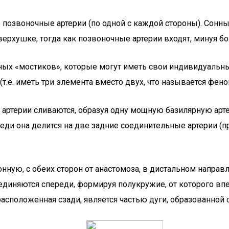
озвоночные артерии (по одной с каждой стороны). Сонные
верхушке, тогда как позвоночные артерии входят, минуя б
 «мостиков», которые могут иметь свои индивидуальные о
(т.е. иметь три элемента вместо двух, что называется фен
ртерии сливаются, образуя одну мощную базилярную артер
еди она делится на две задние соединительные артерии (п
нную, с обеих сторон от анастомоза, в дистальном направ
оединяются спереди, формируя полукружие, от которого в
асположенная сзади, является частью дуги, образованной 