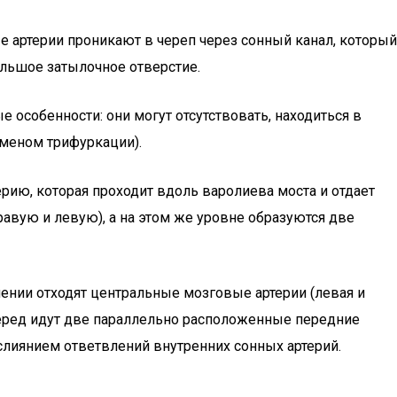
 артерии проникают в череп через сонный канал, который
ольшое затылочное отверстие.
собенности: они могут отсутствовать, находиться в
оменом трифуркации).
ию, которая проходит вдоль варолиева моста и отдает
равую и левую), а на этом же уровне образуются две
лении отходят центральные мозговые артерии (левая и
перед идут две параллельно расположенные передние
слиянием ответвлений внутренних сонных артерий.