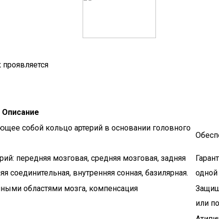
к проявляется
Описание
ющее собой кольцо артерий в основании головного
Обесп
ий: передняя мозговая, средняя мозговая, задняя
Гаран
яя соединительная, внутренняя сонная, базилярная.
одной
ными областями мозга, компенсация
Защищ
или п
Атипи