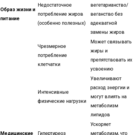
Недостаточное
вегетарианство/
Образ жизни и
потребление жиров
веганство без
питание
(особенно полезных)
адекватной
замены жиров
Может связывать
Чрезмерное
жиры и
потребление
препятствовать их
клетчатки
усвоению
Увеличивают
расход энергии и
Интенсивные
могут влиять на
физические нагрузки
метаболизм
липидов
Ускоряет
Медицинские
Гипертиреоз
метаболизм, что