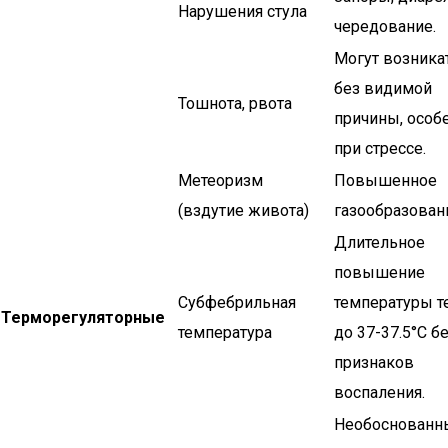
Нарушения стула
чередование.
Могут возника
без видимой
Тошнота, рвота
причины, особ
при стрессе.
Метеоризм
Повышенное
(вздутие живота)
газообразован
Длительное
повышение
Субфебрильная
температуры т
Терморегуляторные
температура
до 37-37.5°C б
признаков
воспаления.
Необоснованн