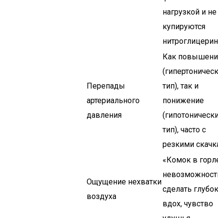
нагрузкой и не
купируются
нитроглицерин
Как повышени
(гипертоничес
Перепады
тип), так и
артериального
понижение
давления
(гипотоническ
тип), часто с
резкими скачк
«Комок в горле
невозможност
Ощущение нехватки
сделать глубо
воздуха
вдох, чувство