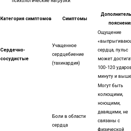
психологические нагрузки.
Дополнител
Категория симптомов
Симптомы
пояснени
Ощущение
«выпрыгиваю
Учащенное
Сердечно-
сердца, пульс
сердцебиение
сосудистые
может достига
(тахикардия)
100-120 ударо
минуту и выше
Могут быть
колющими,
ноющими,
давящими, не
Боли в области
связаны с
сердца
физической