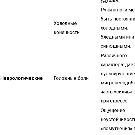
удушья.
Руки и ноги мо
быть постоянн
Холодные
холодными,
конечности
бледными или
синюшными.
Различного
характера: дав
пульсирующие
Неврологические
Головные боли
мигренеподоб
часто усилива
при стрессе.
Ощущение
неустойчивости
«помутнения» 