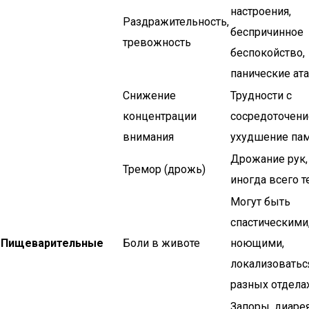
настроения,
Раздражительность,
беспричинное
тревожность
беспокойство,
панические ата
Снижение
Трудности с
концентрации
сосредоточени
внимания
ухудшение пам
Дрожание рук,
Тремор (дрожь)
иногда всего т
Могут быть
спастическими
Пищеварительные
Боли в животе
ноющими,
локализоватьс
разных отделах
Запоры, диарея