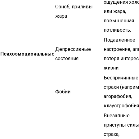
ощущения хол
Озноб, приливы
или жара,
жара
повышенная
потливость.
Подавленное
Депрессивные
настроение, ап
Психоэмоциональные
состояния
потеря интерес
жизни.
Беспричинные
страхи (наприм
Фобии
агорафобия,
клаустрофобия)
Внезапные
приступы силь
страха,