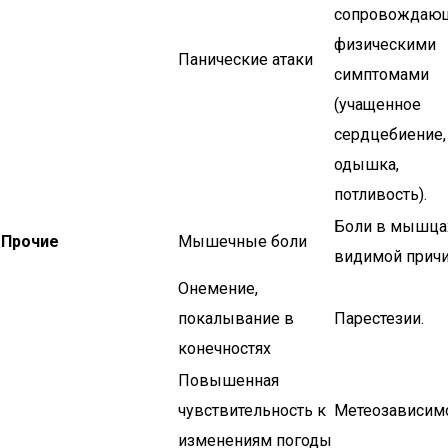
сопровождаю
физическими
Панические атаки
симптомами
(учащенное
сердцебиение,
одышка,
потливость).
Боли в мышца
Прочие
Мышечные боли
видимой прич
Онемение,
покалывание в
Парестезии.
конечностях
Повышенная
чувствительность к
Метеозависимо
изменениям погоды