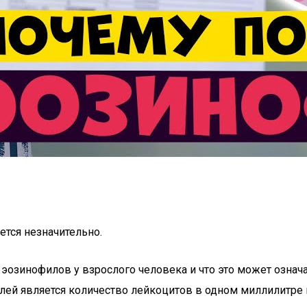
ется незначительно.
я эозинофилов у взрослого человека и что это может озна
елей является количество лейкоцитов в одном миллилитре