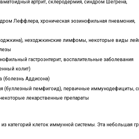
евматоидный артрит, склеродермия, синдром Шегрена,
дром Леффлера, хроническая эозинофильная пневмония,
Ходжкина), неходжкинские лимфомы, некоторые виды лей
елезы
нофильный гастроэнтерит, воспалительные заболевания
енный колит)
в (болезнь Аддисона)
я (буллезный пемфигоид), первичные иммунодефициты, 
 некоторые лекарственные препараты
з категорий клеток иммунной системы. Эта небольшая гру