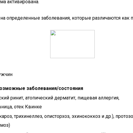
ма активирована.
 на определенные заболевания, которые различаются как 
ужчин
озможные заболевания/состояния
ский ринит, атопический дерматит, пищевая аллергия,
вница, отек Квинке
ароз, трихинеллез, описторхоз, эхинококкоз и др.), прото
змоз)