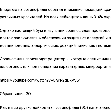
Впервые на эозинофилы обратил внимание немецкий врач 
различных красителей. Из всех лейкоцитов лишь 3-4% ок
Однако настоящий бум в изучении эозинофилов произошел 
клеток заключается в обеспечении защиты от аллергий и 
возникновению аллергических реакций, такие как гистами
Эозинофилы производят рецепторы, которые специфичны д
аллергенов или при попадании паразитарных микроорганиз
https://youtube.com/watch?v=OAYR2dDkVSw
Образование ЭО
Как и все другие лейкоциты, эозинофилы (ЭО) изначально