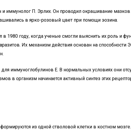
и иммунолог П. Эрлих. Он проводил окрашивание мазков 
рашивались в ярко-розовый цвет при помощи эозина.
в 1980 году, когда ученые смогли выяснить их роль и фун
паразитов. Их механизм действия основан на способности
н.
ля иммуноглобулинов Е. В нормальных условиях они отсу
мов в организм начинается активный синтез этих рецепто
 формируются из одной стволовой клетки в костном мозге.