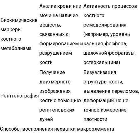
Анализ крови или
Активность процессов
мочи на наличие
костного
Биохимические
веществ,
ремоделирования
маркеры
связанных с
(например, уровень
костного
формированием и
кальция, фосфора,
метаболизма
разрушением
щелочной фосфатазы,
кости
остеокальцина)
Получение
Визуализация
двухмерного
структуры кости,
изображения
выявление переломов,
Рентгенография
кости с помощью
деформаций, но не
рентгеновских
точное измерение
лучей
плотности
Способы восполнения нехватки макроэлемента