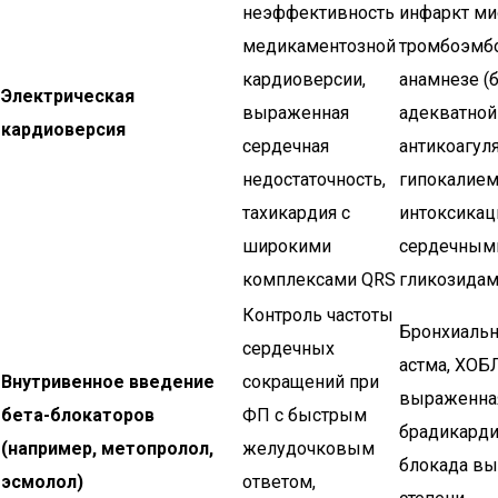
неэффективность
инфаркт ми
медикаментозной
тромбоэмб
кардиоверсии,
анамнезе (
Электрическая
выраженная
адекватной
кардиоверсия
сердечная
антикоагуля
недостаточность,
гипокалием
тахикардия с
интоксикац
широкими
сердечным
комплексами QRS
гликозида
Контроль частоты
Бронхиальн
сердечных
астма, ХОБЛ
Внутривенное введение
сокращений при
выраженна
бета-блокаторов
ФП с быстрым
брадикарди
(например, метопролол,
желудочковым
блокада вы
эсмолол)
ответом,