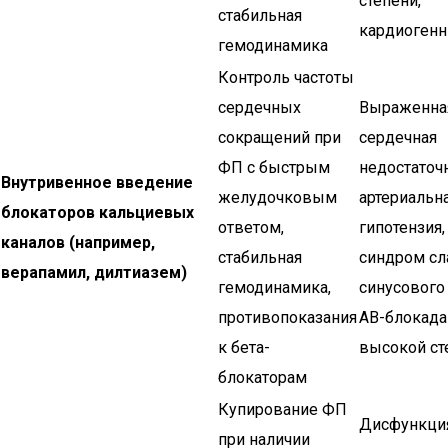
степени,
стабильная
кардиоген
гемодинамика
Контроль частоты
сердечных
Выраженна
сокращений при
сердечная
ФП с быстрым
недостаточн
Внутривенное введение
желудочковым
артериальн
блокаторов кальциевых
ответом,
гипотензия,
каналов (например,
стабильная
синдром сл
верапамил, дилтиазем)
гемодинамика,
синусового 
противопоказания
АВ-блокада
к бета-
высокой ст
блокаторам
Купирование ФП
Дисфункци
при наличии