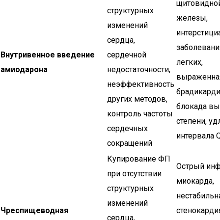
щитовидно
структурных
железы,
изменений
интерстици
сердца,
заболевани
Внутривенное введение
сердечной
легких,
амиодарона
недостаточности,
выраженна
неэффективность
брадикарди
других методов,
блокада вы
контроль частоты
степени, у
сердечных
интервала 
сокращений
Купирование ФП
Острый инф
при отсутствии
миокарда,
структурных
нестабильн
изменений
Чреспищеводная
стенокардия
сердца,