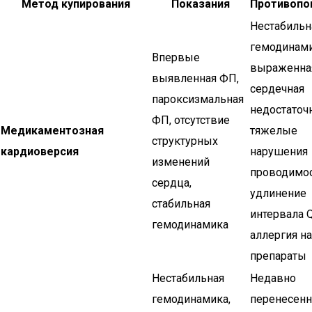
Метод купирования
Показания
Противопо
Нестабильн
гемодинами
Впервые
выраженна
выявленная ФП,
сердечная
пароксизмальная
недостаточн
ФП, отсутствие
Медикаментозная
тяжелые
структурных
кардиоверсия
нарушения
изменений
проводимос
сердца,
удлинение
стабильная
интервала Q
гемодинамика
аллергия на
препараты
Нестабильная
Недавно
гемодинамика,
перенесен