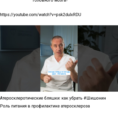
https://youtube.com/watch?v=psk2dulxRDU
Атеросклеротические бляшки: как убрать #Шишонин
Роль питания в профилактике атеросклероза