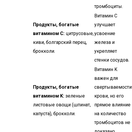
тромбоциты.
Витамин C
Продукты, богатые
улучшает
витамином C:
цитрусовые,
усвоение
киви, болгарский перец,
железа и
брокколи.
укрепляет
стенки сосудов.
Витамин K
важен для
Продукты, богатые
свертываемости
витамином K:
зеленые
крови, но его
листовые овощи (шпинат,
прямое влияние
капуста), брокколи.
на количество
тромбоцитов не
доказано.