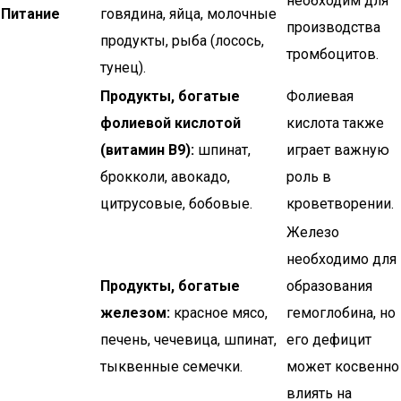
необходим для
Питание
говядина, яйца, молочные
производства
продукты, рыба (лосось,
тромбоцитов.
тунец).
Продукты, богатые
Фолиевая
фолиевой кислотой
кислота также
(витамин B9):
шпинат,
играет важную
брокколи, авокадо,
роль в
цитрусовые, бобовые.
кроветворении.
Железо
необходимо для
Продукты, богатые
образования
железом:
красное мясо,
гемоглобина, но
печень, чечевица, шпинат,
его дефицит
тыквенные семечки.
может косвенно
влиять на