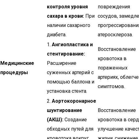
контроля уровня
повреждения
сахара в крови:
При
сосудов, замедл
наличии сахарного
прогрессировани
диабета.
атеросклероза.
1.
Ангиопластика и
Восстановление
стентирование:
кровотока в
Медицинские
Расширение
пораженных
процедуры
суженных артерий с
артериях, облегч
помощью баллона и
симптомов.
установка стента.
2.
Аортокоронарное
шунтирование
Восстановление
(АКШ):
Создание
кровотока в серд
обходных путей для
улучшение качес
кровотока вокруг
жизни, снижение