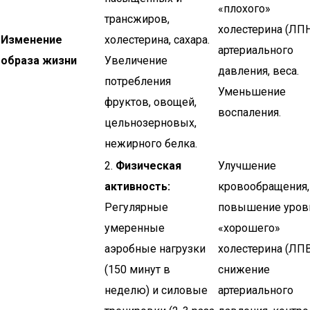
«плохого»
трансжиров,
холестерина (ЛПН
Изменение
холестерина, сахара.
артериального
образа жизни
Увеличение
давления, веса.
потребления
Уменьшение
фруктов, овощей,
воспаления.
цельнозерновых,
нежирного белка.
2.
Физическая
Улучшение
активность:
кровообращения,
Регулярные
повышение уров
умеренные
«хорошего»
аэробные нагрузки
холестерина (ЛПВ
(150 минут в
снижение
неделю) и силовые
артериального