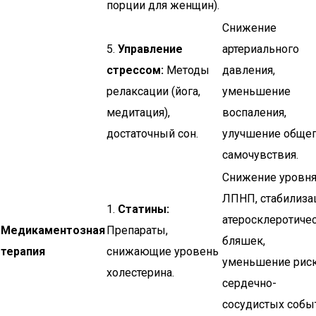
порции для женщин).
Снижение
5.
Управление
артериального
стрессом:
Методы
давления,
релаксации (йога,
уменьшение
медитация),
воспаления,
достаточный сон.
улучшение обще
самочувствия.
Снижение уровн
ЛПНП, стабилиза
1.
Статины:
атеросклеротиче
Медикаментозная
Препараты,
бляшек,
терапия
снижающие уровень
уменьшение рис
холестерина.
сердечно-
сосудистых собы