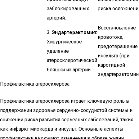
заблокированных
риска осложнени
артерий.
Восстановление
3.
Эндартерэктомия:
кровотока,
Хирургическое
предотвращение
удаление
инсульта (при
атеросклеротической
каротидной
бляшки из артерии.
эндартерэктомии)
Профилактика атеросклероза
Профилактика атеросклероза играет ключевую роль в
поддержании здоровья сердечно-сосудистой системы и
снижении риска развития серьезных заболеваний, таких
как инфаркт миокарда и инсульт. Основные аспекты
профилактики включают изменения в образе жизни,