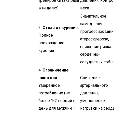
тренировки (2-3 раза
давления, контро
в неделю).
веса.
Значительное
замедление
3.
Отказ от курения:
прогрессировани
Полное
атеросклероза,
прекращение
снижение риска
курения.
сердечно-
сосудистых собы
4.
Ограничение
алкоголя:
Снижение
Умеренное
артериального
потребление (не
давления,
более 1-2 порций в
уменьшение
день для мужчин, 1
нагрузки на серд