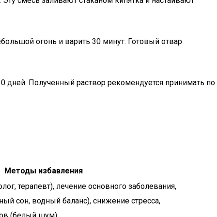
 Эту смесь заливают стаканом кипятка и настаивают
большой огонь и варить 30 минут. Готовый отвар
10 дней. Полученный раствор рекомендуется принимать по
Методы избавления
лог, терапевт), лечение основного заболевания,
ый сон, водный баланс), снижение стресса,
ов (белый шум).