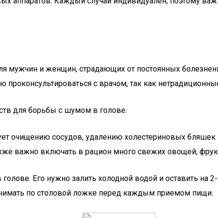
ых аппаратов. Каждый случай индивидуален, поэтому важ
ля мужчин и женщин, страдающих от постоянных болезнен
о проконсультироваться с врачом, так как нетрадиционны
ств для борьбы с шумом в голове.
твует очищению сосудов, удалению холестериновых бляше
акже важно включать в рацион много свежих овощей, фрукт
голове. Его нужно залить холодной водой и оставить на 2-
инимать по столовой ложке перед каждым приемом пищи.