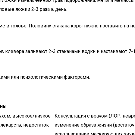
ой ложки измельченных трав подорожника, мяты и мелиссы.
ловые ложки 2-3 раза в день.
е в голове. Половину стакана коры нужно поставить на не
в клевера заливают 2-3 стаканами водки и настаивают 7-
ими или психологическими факторами.
ины
лухом, высокое/низкое
Консультация с врачом (ЛОР, невро
лекарств, недостаток
изменение образа жизни (достаточн
использование маскирующих звук