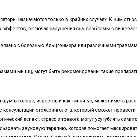
яторы назначаются только в крайних случаях. К ним относ
 эффектов, включая нарушения сна, проблемы с пищеваре
вязано с болезнью Альцгеймера или различными травмами 
азмами мышц, могут быть рекомендованы такие препараты
шум в голове, известный как тиннитус, может иметь разл
 с консультации отоларинголога, который сможет провес
гический аспект: стресс и тревога могут усугублять сим
пользовать звуковую терапию, которая помогает маскирова