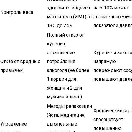
здорового индекса
на 5-10% может
Контроль веса
массы тела (ИМТ) от
значительно улу
18.5 до 24.9.
показатели давле
Полный отказ от
курения,
ограничение
Курение и алког
Отказ от вредных
потребления
напрямую
привычек
алкоголя (не более
повреждают сос
1 порции для
повышают давле
женщин и 2 для
мужчин в день).
Методы релаксации
Хронический стр
(йога, медитация,
способствует
Управление
дыхательные
повышению