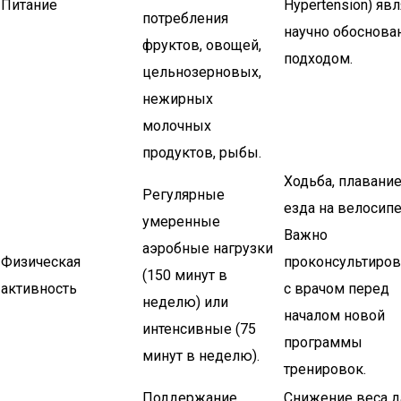
Питание
Hypertension) явл
потребления
научно обоснов
фруктов, овощей,
подходом.
цельнозерновых,
нежирных
молочных
продуктов, рыбы.
Ходьба, плавание
Регулярные
езда на велосипе
умеренные
Важно
аэробные нагрузки
Физическая
проконсультиров
(150 минут в
активность
с врачом перед
неделю) или
началом новой
интенсивные (75
программы
минут в неделю).
тренировок.
Поддержание
Снижение веса 