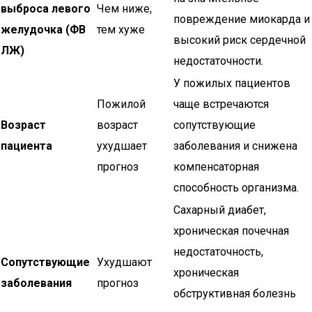
выброса левого
Чем ниже,
повреждение миокарда и
желудочка (ФВ
тем хуже
высокий риск сердечной
ЛЖ)
недостаточности.
У пожилых пациентов
Пожилой
чаще встречаются
Возраст
возраст
сопутствующие
пациента
ухудшает
заболевания и снижена
прогноз
компенсаторная
способность организма.
Сахарный диабет,
хроническая почечная
недостаточность,
Сопутствующие
Ухудшают
хроническая
заболевания
прогноз
обструктивная болезнь