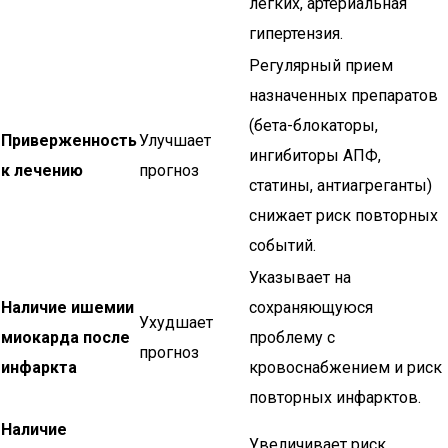
легких, артериальная
гипертензия.
Регулярный прием
назначенных препаратов
(бета-блокаторы,
Приверженность
Улучшает
ингибиторы АПФ,
к лечению
прогноз
статины, антиагреганты)
снижает риск повторных
событий.
Указывает на
Наличие ишемии
сохраняющуюся
Ухудшает
миокарда после
проблему с
прогноз
инфаркта
кровоснабжением и риск
повторных инфарктов.
Наличие
Увеличивает риск