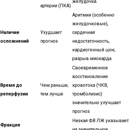
желудочка.
артерии (ПКА)
Аритмии (особенно
желудочковые),
Наличие
Ухудшает
сердечная
осложнений
прогноз
недостаточность,
кардиогенный шок,
разрыв миокарда.
Своевременное
восстановление
Время до
Чем раньше,
кровотока (ЧКВ,
реперфузии
тем лучше
тромболизис)
значительно улучшает
прогноз.
Низкая ФВ ЛЖ указывает
Фракция
на значительное