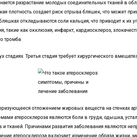
инается разрастание молодых соединительных тканей в об
зкая плотность создает риск отрыва бляшек, что может при
бляшках откладываются соли кальция, что приводит к их 
, такие как окклюзия, инфаркт, кардиосклероз, злокачеств
о тромба.
х стадиях. Третья стадия требует хирургического вмешате
теризующееся отложением жировых веществ на стенках арте
омами атеросклероза являются боли в груди, одышка, уста
в и тканей. Причинами развития заболевания являются не
чение атеросклероза включает изменение образа жизни, м