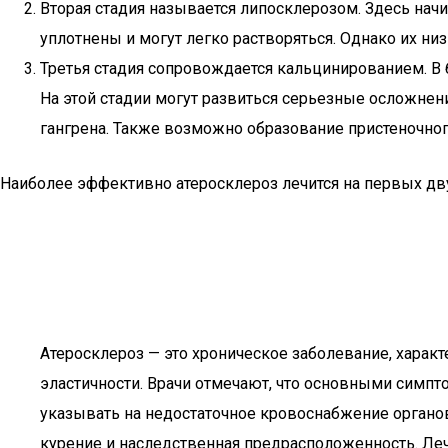
Вторая стадия называется липосклерозом. Здесь нач
уплотнены и могут легко растворяться. Однако их ни
Третья стадия сопровождается кальцинированием. В 
На этой стадии могут развиться серьезные осложнения
гангрена. Также возможно образование пристеночног
Наиболее эффективно атеросклероз лечится на первых дву
Атеросклероз — это хроническое заболевание, харак
эластичности. Врачи отмечают, что основными симпт
указывать на недостаточное кровоснабжение органо
курение и наследственная предрасположенность. Ле