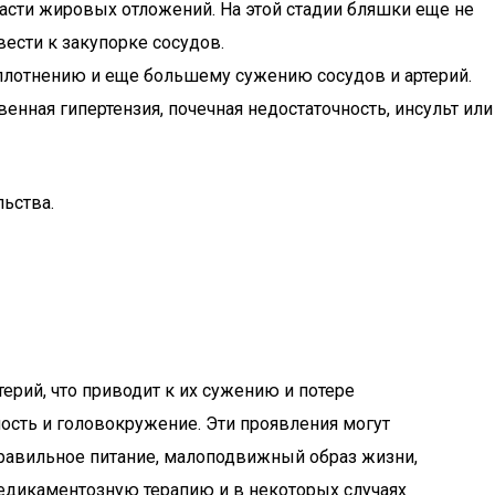
ласти жировых отложений. На этой стадии бляшки еще не
вести к закупорке сосудов.
уплотнению и еще большему сужению сосудов и артерий.
енная гипертензия, почечная недостаточность, инсульт или
льства.
рий, что приводит к их сужению и потере
лость и головокружение. Эти проявления могут
правильное питание, малоподвижный образ жизни,
едикаментозную терапию и в некоторых случаях