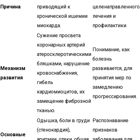
Причина
приводящий к
целенаправленного
хронической ишемии
лечения и
миокарда.
профилактики.
Сужение просвета
коронарных артерий
Понимание, как
атеросклеротическими
болезнь
бляшками, нарушение
Механизм
развивается, для
кровоснабжения,
развития
принятия мер по
гибель
замедлению
кардиомиоцитов, их
прогрессирования.
замещение фиброзной
тканью.
Одышка, боли в груди
Распознавание
(стенокардия),
признаков
Основные
аритмии, отеки, общая
заболевания для