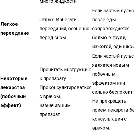
много жидкости.
Если частый пульс
Отдых. Избегать
после еды
Легкое
переедания, особенно
сопровождается
переедание
перед сном.
болью в груди,
изжогой, одышкой
Если частый пульс
является новым
Прочитать инструкцию
побочным
Некоторые
к препарату.
эффектом или
лекарства
Проконсультироваться
сильно беспокоит.
(побочный
с врачом,
Не прекращать
эффект)
назначившим
прием лекарств б
препарат.
консультации с
врачом.