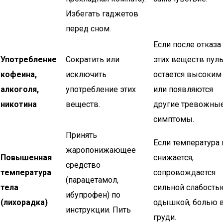
Избегать гаджетов
перед сном.
Если после отказа
Употребление
Сократить или
этих веществ пул
кофеина,
исключить
остается высоким
алкоголя,
употребление этих
или появляются
никотина
веществ.
другие тревожны
симптомы.
Принять
Если температура 
жаропонижающее
Повышенная
снижается,
средство
температура
сопровождается
(парацетамол,
тела
сильной слабость
ибупрофен) по
(лихорадка)
одышкой, болью 
инструкции. Пить
груди.