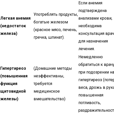
Если анемия
подтверждена
Употреблять продукты,
Легкая анемия
анализами крови,
богатые железом
(недостаток
необходима
(красное мясо, печень,
железа)
консультация вра
гречка, шпинат).
для назначения
лечения.
Немедленно
обратиться к врач
Гипертиреоз
(Домашние методы
при подозрении н
(повышенная
неэффективны,
гипертиреоз (поте
функция
требуется
веса, дрожь в рука
щитовидной
медицинское
повышенная
железы)
вмешательство)
потливость,
раздражительност