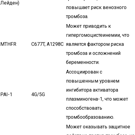
Лейден)
повышает риск венозного
тромбоза.
Может приводить к
гипергомоцистеинемии, что
MTHFR
C677T, A1298C
является фактором риска
тромбоза и осложнений
беременности.
Ассоциирован с
повышенным уровнем
ингибитора активатора
PAI-1
4G/5G
плазминогена-1, что может
способствовать
тромбообразованию.
Может оказывать защитное